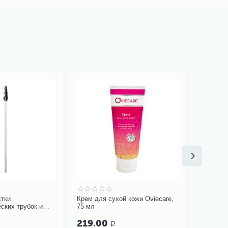
стки
Крем для сухой кожи Oviecare,
Рукавиц
ских трубок и
75 мл
GANTNET 
 Blue Line Ultra
12 шт
219.00
499.0
Р