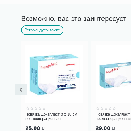
Возможно, вас это заинтересует
Рекомендуем также
0 см
Повязка Докапласт 8 х 10 см
Повязка Докапласт 
послеоперационная
послеоперационная
25.00
29.00
Р
Р