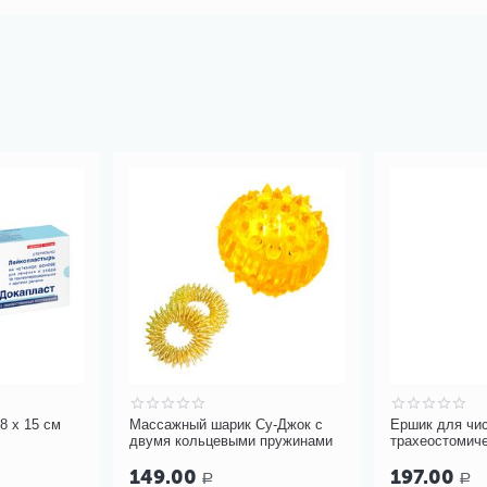
8 х 15 см
Массажный шарик Су-Джок с
Ершик для чи
двумя кольцевыми пружинами
трахеостомиче
канюль PORTEX
149.00
197.00
Р
Р