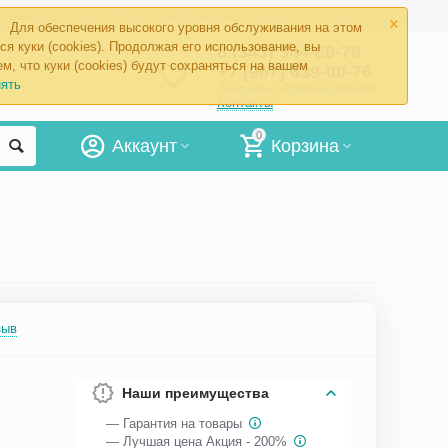
×
ставка и оплата
Пункты самовывоза
Возврат
Контакты
Для обеспечения высокого уровня обслуживания на этом
ся куки (cookies). Продолжая его использование, вы
8 (343) 344-60-76
м, что куки (cookies) будут сохраняться на вашем
+7 (967) 639-00-76
ять
Заказать обратный звонок
Контакты
0
Аккаунт
Корзина
зыв
Наши преимущества
— Гарантия на товары
— Лучшая цена Акция - 200%