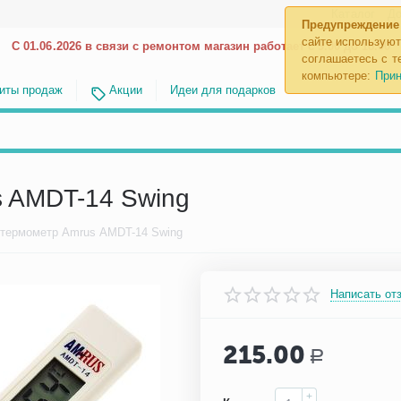
Каталог
До
Предупреждение
сайте используют
С 01.06.2026 в связи с ремонтом магазин работает с 9.00 до 18.00
соглашаетесь с те
компьютере:
Прин
иты продаж
Акции
Идеи для подарков
 AMDT-14 Swing
термометр Amrus AMDT-14 Swing
Написать от
215.00
Р
+