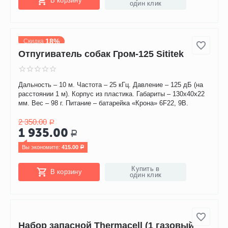
Турбо
Размеры − 75×125×42 мм. Масса − 70 грамм. Площадь −
400 кв.м. Тип питания − от сети через блок питания 12В.
Диапазон волн − 5-100кГц. Материал − пластик.
1 589.00
Р
Купить в
В корзину
один клик
18%
Скидка
Отпугиватель собак Гром-125 Sititek
Дальность – 10 м. Частота – 25 кГц. Давление – 125 дБ (на
расстоянии 1 м). Корпус из пластика. Габариты – 130х40х22
мм. Вес – 98 г. Питание – батарейка «Крона» 6F22, 9В.
2 350.00
Р