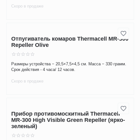
Бесплатная доставка
Отпугиватель грызунов ЭкоCнайпер LS
968
Частота – 20-27 кГц. Потребляемая мощность – 1,5 Вт.
Питание – 220-240 В АС. Давление – 130 дБ. Охватываемая
площадь – 400 м.
Скоро в продаже
Отпугиватель комаров Thermacell MR-300
Repeller Olive
Размеры устройства − 20,5×7,5×4,5 см. Масса − 330 грамм.
Срок действия - 4 часа/ 12 часов.