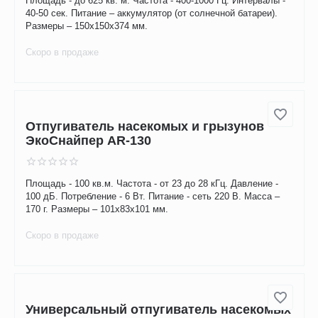
- 98х98х119 мм. Вес – 0.19 кг.
Скоро в продаже
Отпугиватель змей ЭкоСнайпер CH 316B
Площадь - до 625 кв. м. Частота - 400-1000 Гц. Интервалы -
40-50 сек. Питание – аккумулятор (от солнечной батареи).
Размеры – 150х150х374 мм.
Скоро в продаже
Отпугиватель насекомых и грызунов
ЭкоСнайпер AR-130