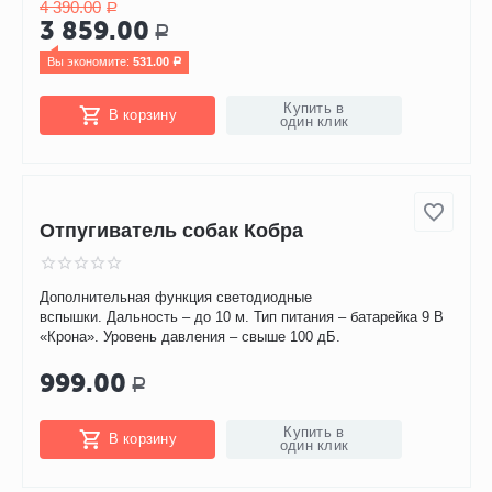
12%
Скидка
Отпугиватель собак ГРОМ-250М SITITEK
Дальность действия – 20 м. Давление звука на дистанции в
один метр – 125 дБ от каждого излучателя. Частота – 25
кГц. Светодиод – 0,5 В.
4 390.00
Р
3 859.00
Р
Вы экономите: 
531.00
Р
Купить в
В корзину
один клик
Отпугиватель собак Кобра