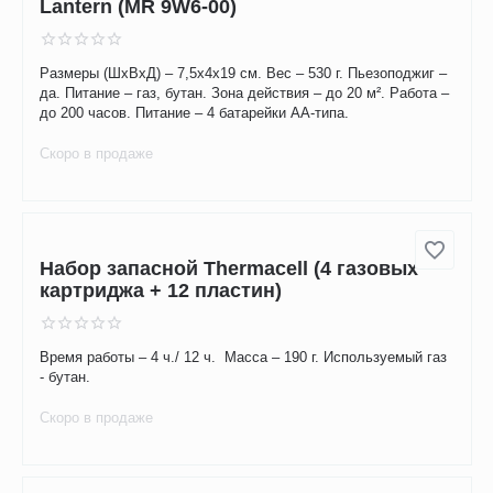
Работает на площади до 200 кв. м. Питание – сеть 220 В.
Габариты – 8,5х7,5х0,9 см. Вес – 175 г. Материал –
прозрачный пластик. Частота – 20-30 кГц.
Скоро в продаже
Отпугиватель комаров ThermaCell Patio
Lantern (MR 9W6-00)
Размеры (ШхВхД) – 7,5х4х19 см. Вес – 530 г. Пьезоподжиг –
да. Питание – газ, бутан. Зона действия – до 20 м². Работа –
до 200 часов. Питание – 4 батарейки АА-типа.
Скоро в продаже