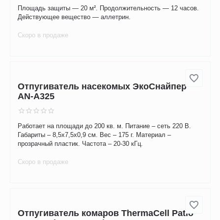
Скоро в продаже
Прибор противомоскитный Thermacell
MR-300 High Visible Green Repeller (ярко-
зеленый)
Площадь защиты — 20 м². Продолжительность — 12 часов.
Действующее вещество — аллетрин.
Скоро в продаже
Отпугиватель насекомых ЭкоСнайпер
AN-A325