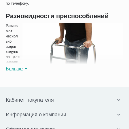
по телефону.
Разновидности приспособлений
Различ
ают
нескол
ько
видов
ходунк
ов для
инвали
дов:
Больше
ша
га
ю
щи
е;
Кабинет покупателя
фи
кс
ир
Информация о компании
ов
ан
ны