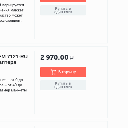
f варьируется
Купить в
ючения манжет
один клик
ройство может
осложением.
2 970.00
EM 7121-RU
Р
аптера
В корзину
ния – от 0 до
Купить в
а – от 40 до
один клик
 Размер манжеты