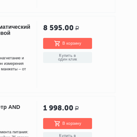
8 595.00
матический
Р
овой
В корзину
Купить в
нагнетание и
один клик
он измерения
р манжеты – от
1 998.00
етр AND
Р
В корзину
емента питания:
Купить в