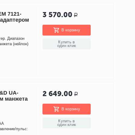
3 570.00
EM 7121-
Р
 адаптером
В корзину
тер. Диапазон
Купить в
анжета (нейлон)
один клик
2 649.00
&D UA-
Р
ом манжета
В корзину
Купить в
 АА
один клик
авление/пульс:
.