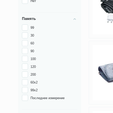
Нет
Память
99
30
60
90
100
120
200
60х2
99х2
Последнее измерение