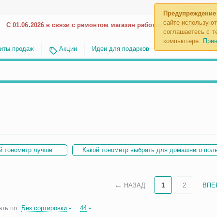
Каталог
До
Предупреждение
сайте используют
С 01.06.2026 в связи с ремонтом магазин работает с 9.00 до 18.00
соглашаетесь с те
компьютере:
Прин
иты продаж
Акции
Идеи для подарков
й тонометр лучше
Какой тонометр выбрать для домашнего пол
НАЗАД
1
2
ВПЕ
ть по:
Без сортировки
44