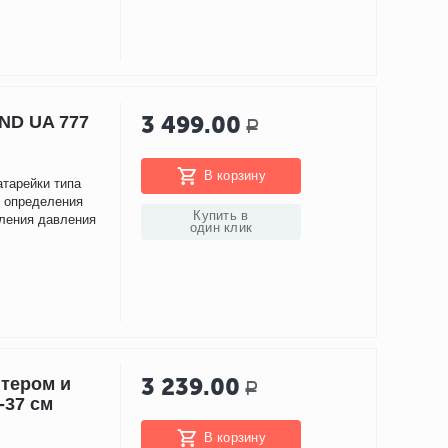
3 499.00
ND UA 777
Р
В корзину
атарейки типа
н определения
Купить в
сления давления
один клик
3 239.00
птером и
Р
-37 см
В корзину