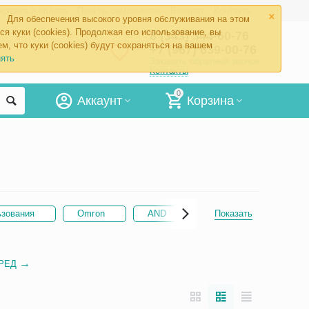
×
ставка и оплата
Пункты самовывоза
Возврат
Контакты
Для обеспечения высокого уровня обслуживания на этом
ся куки (cookies). Продолжая его использование, вы
8 (343) 344-60-76
м, что куки (cookies) будут сохраняться на вашем
+7 (967) 639-00-76
ять
Заказать обратный звонок
Контакты
0
Аккаунт
Корзина
ьзования
Omron
AND
Microlife
Показать
Арме
РЕД