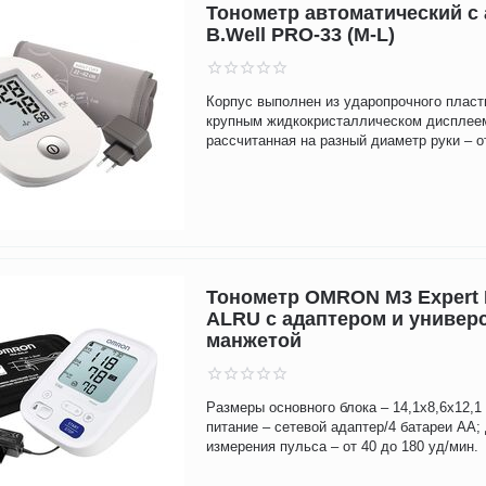
Тонометр автоматический с
B.Well PRO-33 (М-L)
Корпус выполнен из ударопрочного пласт
крупным жидкокристаллическом дисплее
рассчитанная на разный диаметр руки – от
Тонометр OMRON M3 Expert 
ALRU с адаптером и универ
манжетой
Размеры основного блока – 14,1х8,6х12,1 
питание – сетевой адаптер/4 батареи АА;
измерения пульса – от 40 до 180 уд/мин.