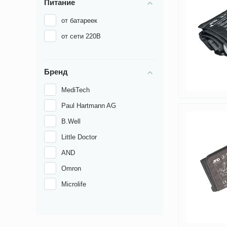
Питание
от батареек
от сети 220В
Бренд
MediTech
Paul Hartmann AG
B.Well
Little Doctor
AND
Omron
Microlife