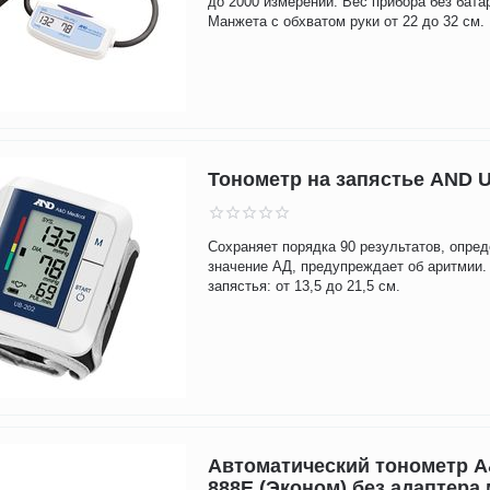
до 2000 измерений. Вес прибора без бата
Манжета с обхватом руки от 22 до 32 см.
Тонометр на запястье AND 
Сохраняет порядка 90 результатов, опре
значение АД, предупреждает об аритмии.
запястья: от 13,5 до 21,5 см.
Автоматический тонометр A
888E (Эконом) без адаптера