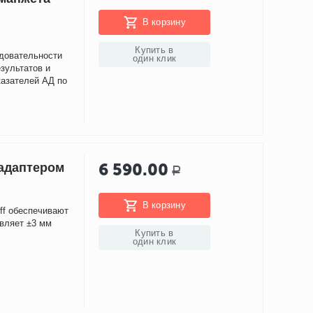
В корзину
Купить в
довательности
один клик
зультатов и
казателей АД по
6 590.00
 адаптером
Р
В корзину
Cuff обеспечивают
авляет ±3 мм
Купить в
один клик