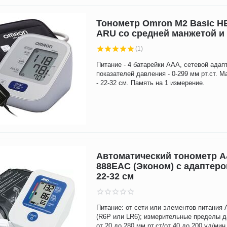
Тонометр Omron M2 Basic H
ARU со средней манжетой и
(1)
Питание - 4 батарейки ААА, сетевой адап
показателей давления - 0-299 мм рт.ст. М
- 22-32 см. Память на 1 измерение.
Автоматический тонометр A
888EAC (Эконом) с адаптер
22-32 см
Питание: от сети или элементов питания
(R6P или LR6); измерительные пределы д
от 20 до 280 мм рт.ст/от 40 до 200 уд/мин