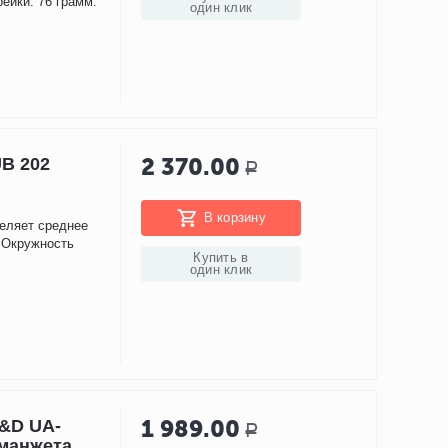
рейки: 76 грамм.
один клик
2 370.00
UB 202
Р
В корзину
деляет среднее
 Окружность
Купить в
один клик
1 989.00
&D UA-
Р
 манжета