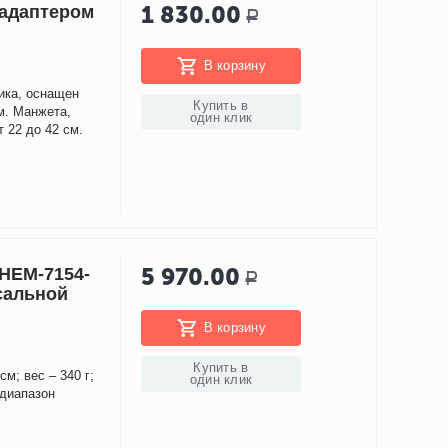
1 830.00
 адаптером
Р
В корзину
ика, оснащен
Купить в
м. Манжета,
один клик
 22 до 42 см.
5 970.00
HEM-7154-
Р
сальной
В корзину
Купить в
см; вес – 340 г;
один клик
 диапазон