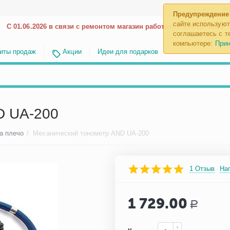
Каталог
До
Предупреждение
сайте используют
С 01.06.2026 в связи с ремонтом магазин работает с 9.00 до 18.00
соглашаетесь с те
компьютере:
Прин
иты продаж
Акции
Идеи для подарков
D UA-200
а плечо
/
Механический тонометр AND UA-200
1 Отзыв
На
1 729.00
Р
+