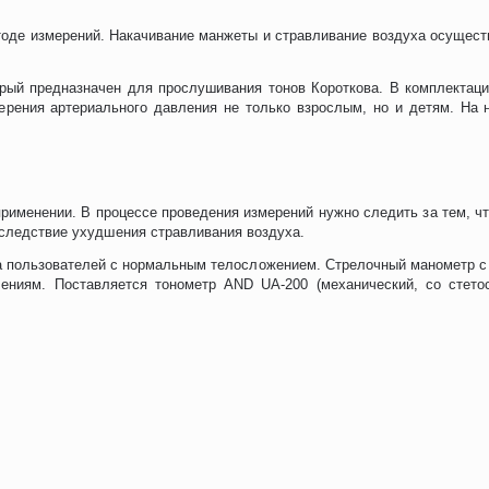
тоде измерений. Накачивание манжеты и стравливание воздуха осущест
.
рый предназначен для прослушивания тонов Короткова. В комплектаци
рения артериального давления не только взрослым, но и детям. На н
именении. В процессе проведения измерений нужно следить за тем, что
вследствие ухудшения стравливания воздуха.
а пользователей с нормальным телосложением. Стрелочный манометр с 
ениям. Поставляется тонометр AND UA-200 (механический, со стето