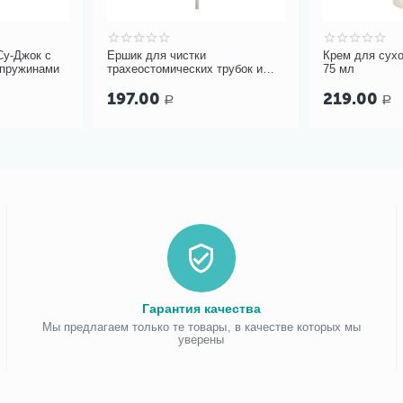
Су-Джок с
Ершик для чистки
Крем для сухо
 пружинами
трахеостомических трубок и
75 мл
канюль PORTEX Blue Line Ultra
197.00
219.00
Р
Р
Гарантия качества
Мы предлагаем только те товары, в качестве которых мы
уверены