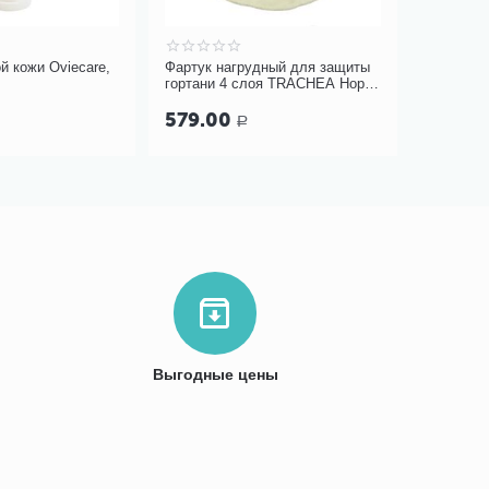
й кожи Oviecare,
Фартук нагрудный для защиты
Трость С
гортани 4 слоя TRACHEA Норм,
сиденье
кремовый арт.10-426
579.00
1 450
Р
Выгодные цены