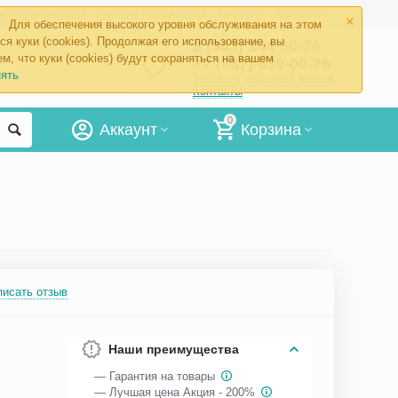
×
ставка и оплата
Пункты самовывоза
Возврат
Контакты
Для обеспечения высокого уровня обслуживания на этом
ся куки (cookies). Продолжая его использование, вы
8 (343) 344-60-76
м, что куки (cookies) будут сохраняться на вашем
+7 (967) 639-00-76
ять
Заказать обратный звонок
Контакты
0
Аккаунт
Корзина
писать отзыв
Наши преимущества
— Гарантия на товары
— Лучшая цена Акция - 200%