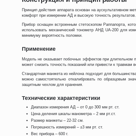
Принцип действия аппарата основан на аускультативном ме
комфорт при измерении АД и высокую точность результатов
Прибор оснащен встроенным стетоскопом Раппапорта, кото
использовать механический тонометр АНД UA-200 для изме
минимуму вероятность поломки.
Применение
Модель не оказывает побочных эффектов при длительном пр
может снизить точность показаний или привести к травмам 
Стандартная манжета из нейлона подходит для большинств
можно самостоятельно откалибровать по образцовым знач
защитным чехлом для хранения.
Технические характеристики
Диапазон измерения АД – от 0 до 300 мм рт. ст.
Цена деления шкалы манометра – 2 мм рт.ст.
Размер манжеты – 22-32 см.
Погрешность измерений – ±3 мм рт. ст.
Вес прибора – 600 г.