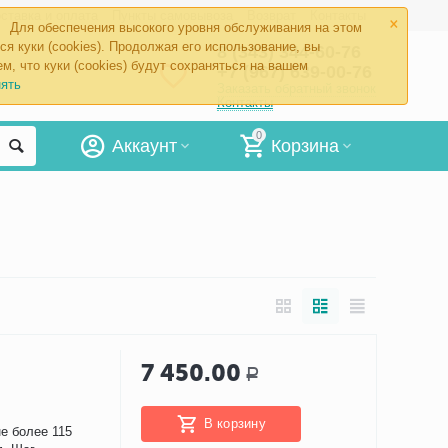
×
ставка и оплата
Пункты самовывоза
Возврат
Контакты
Для обеспечения высокого уровня обслуживания на этом
ся куки (cookies). Продолжая его использование, вы
8 (343) 344-60-76
м, что куки (cookies) будут сохраняться на вашем
+7 (967) 639-00-76
ять
Заказать обратный звонок
Контакты
0
Аккаунт
Корзина
7 450.00
Р
В корзину
не более 115