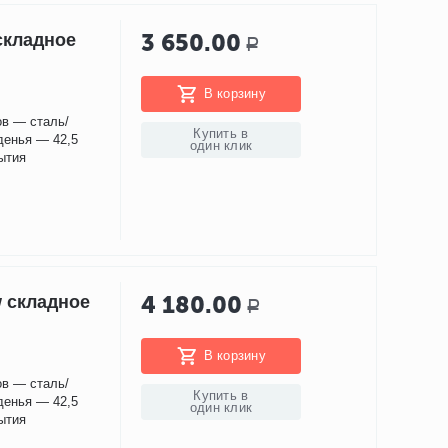
3 650.00
складное
Р
В корзину
ов — сталь/
Купить в
денья — 42,5
один клик
ытия
4 180.00
w складное
Р
В корзину
ов — сталь/
Купить в
денья — 42,5
один клик
ытия