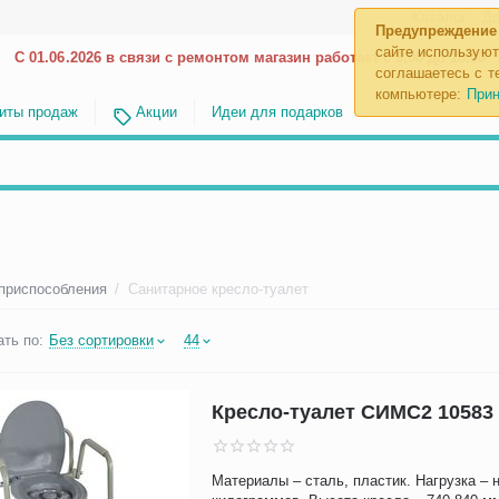
Каталог
До
Предупреждение
сайте используют
С 01.06.2026 в связи с ремонтом магазин работает с 9.00 до 18.00
соглашаетесь с те
компьютере:
Прин
иты продаж
Акции
Идеи для подарков
 приспособления
/
Санитарное кресло-туалет
ть по:
Без сортировки
44
Кресло-туалет СИМС2 10583
Материалы – сталь, пластик. Нагрузка – 