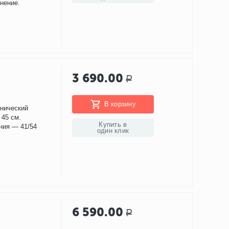
нение.
3 690.00
Р
В корзину
енический
 45 см.
Купить в
ния — 41/54
один клик
6 590.00
Р