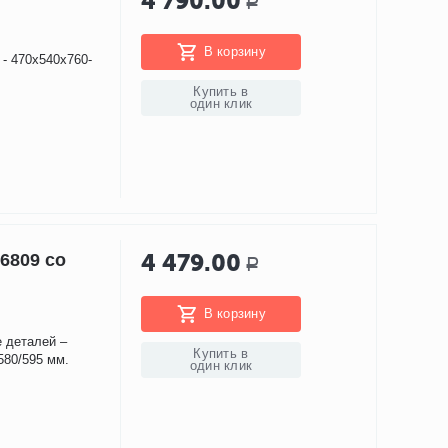
4 790.00
Р
В корзину
 - 470х540х760-
Купить в
один клик
4 479.00
6809 со
Р
В корзину
е деталей –
Купить в
580/595 мм.
один клик