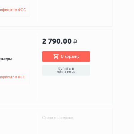
тификатом ФСС
2 790.00
Р
В корзину
азмеры -
Купить в
один клик
тификатом ФСС
Скоро в продаже