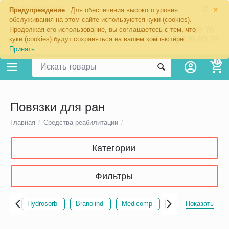
×
Екатеринбург
Предупреждение
Для обеспечения высокого уровня
обслуживания на этом сайте используются куки (cookies).
Продолжая его использование, вы соглашаетесь с тем, что
8 (343) 344-60-76
+7 (967) 639-00-76
куки (cookies) будут сохраняться на вашем компьютере:
Принять
0
Повязки для ран
Главная
/
Средства реабилитации
/
Категории
Фильтры
Hydrosorb
Branolind
Medicomp
Sterilux ES
Показать
A