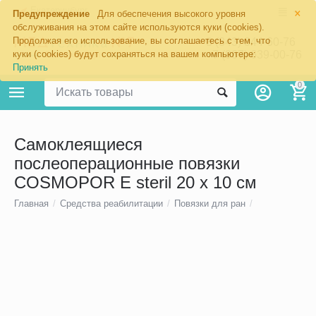
×
Екатеринбург
Предупреждение
Для обеспечения высокого уровня
обслуживания на этом сайте используются куки (cookies).
Продолжая его использование, вы соглашаетесь с тем, что
8 (343) 344-60-76
+7 (967) 639-00-76
куки (cookies) будут сохраняться на вашем компьютере:
Принять
0
Самоклеящиеся
послеоперационные повязки
COSMOPOR E steril 20 х 10 см
Главная
/
Средства реабилитации
/
Повязки для ран
/