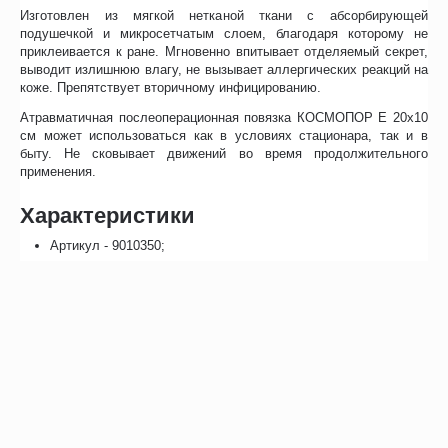
Изготовлен из мягкой нетканой ткани с абсорбирующей
подушечкой и микросетчатым слоем, благодаря которому не
приклеивается к ране. Мгновенно впитывает отделяемый секрет,
выводит излишнюю влагу, не вызывает аллергических реакций на
коже. Препятствует вторичному инфицированию.
Атравматичная послеоперационная повязка КОСМОПОР Е 20х10
см может использоваться как в условиях стационара, так и в
быту. Не сковывает движений во время продолжительного
применения.
Характеристики
Артикул - 9010350;
Количество - 1 шт.;
Размер 1 шт. – 20х10 см.;
Стерильная;
Производитель – Hartmann.
Отзывы