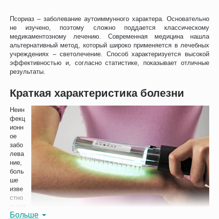
Псориаз – заболевание аутоиммунного характера. Основательно
не изучено, поэтому сложно поддается классическому
медикаментозному лечению. Современная медицина нашла
альтернативный метод, который широко применяется в лечебных
учреждениях – светолечение. Способ характеризуется высокой
эффективностью и, согласно статистике, показывает отличные
результаты.
Краткая характеристика болезни
Неин
фекц
ионн
ое
забо
лева
ние,
боль
ше
изве
стно
е как
Больше
«чеш