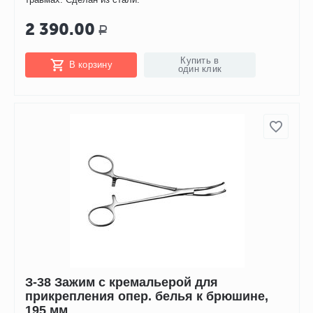
2 390.00
Р
Купить в
В корзину
один клик
З-38 Зажим с кремальерой для
прикрепления опер. белья к брюшине,
195 мм