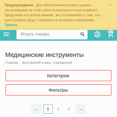
×
Екатеринбург
Предупреждение
Для обеспечения высокого уровня
обслуживания на этом сайте используются куки (cookies).
Продолжая его использование, вы соглашаетесь с тем, что
8 (343) 344-60-76
+7 (967) 639-00-76
куки (cookies) будут сохраняться на вашем компьютере:
Принять
0
Медицинские инструменты
Главная
/
Для врачей и мед. учреждений
/
Категории
Фильтры
1
2
3