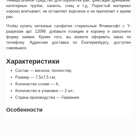
Универсальное средство для обработки ран, фиксации дренажей,
катетерных трубок, канюль, спиц и т.д. Пористый материал
хорошо впитывает, не оставляет ворсинок и не прилипает к краям
ран.
Чтобы купить нетканые салфетки стерильные Фливасофт с Y-
разрезом арт. 12099, добавьте позицию в корзину и заполните
форму заявки. Кроме того, вы можете оформить заказ по
телефону. Адресная доставка по Екатеринбургу, доступен
самовывоз.
Характеристики
Состав — вискоза, полиэстер;
Размер — 7,5х7,5 см;
Количество слоев — 4;
Количество в упаковке — 2 шт.;
Страна производства — Германия.
Особенности
Изделия стерильны, готовы к применению.
Нанесенное Y-образное отверстие в центре позволяет сразу
использовать нетканые повязки Lohmann&Rauscher Vliwasoft
7,5х7,5 см для установки венозных катетеров, дренажей и