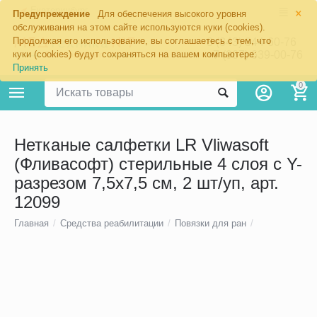
×
Екатеринбург
Предупреждение
Для обеспечения высокого уровня
обслуживания на этом сайте используются куки (cookies).
Продолжая его использование, вы соглашаетесь с тем, что
8 (343) 344-60-76
+7 (967) 639-00-76
куки (cookies) будут сохраняться на вашем компьютере:
Принять
0
Нетканые салфетки LR Vliwasoft
(Фливасофт) стерильные 4 слоя с Y-
разрезом 7,5х7,5 см, 2 шт/уп, арт.
12099
Главная
/
Средства реабилитации
/
Повязки для ран
/