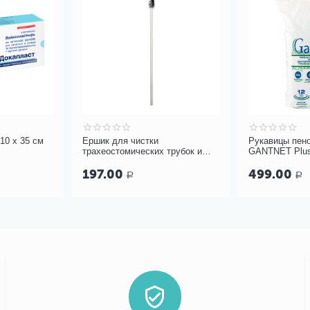
10 х 35 см
Ершик для чистки
Рукавицы пен
трахеостомических трубок и
GANTNET Plus
канюль PORTEX Blue Line Ultra
12 шт
197.00
499.00
Р
Р