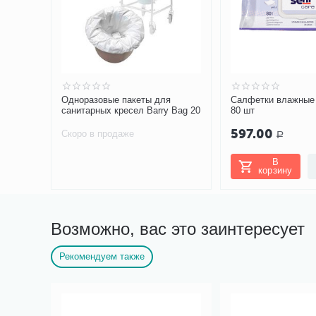
Одноразовые пакеты для
Салфетки влажные 
санитарных кресел Barry Bag 20
80 шт
597.00
Скоро в продаже
Р
В
корзину
Возможно, вас это заинтересует
Рекомендуем также