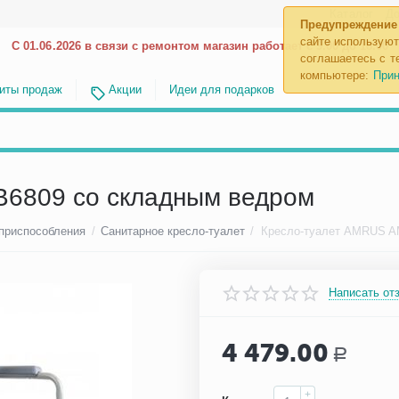
Каталог
До
Предупреждение
сайте используют
С 01.06.2026 в связи с ремонтом магазин работает с 9.00 до 18.00
соглашаетесь с те
компьютере:
Прин
иты продаж
Акции
Идеи для подарков
6809 со складным ведром
 приспособления
/
Санитарное кресло-туалет
/
Написать от
4 479.00
Р
+