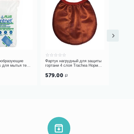
ообразующие
Фартук нагрудный для защиты
Костыли
 для мытья тела,
гортани 4 слоя Trachea Норм
AMUC01
терракотовый, арт. 10-427
579.00
1 399
Р