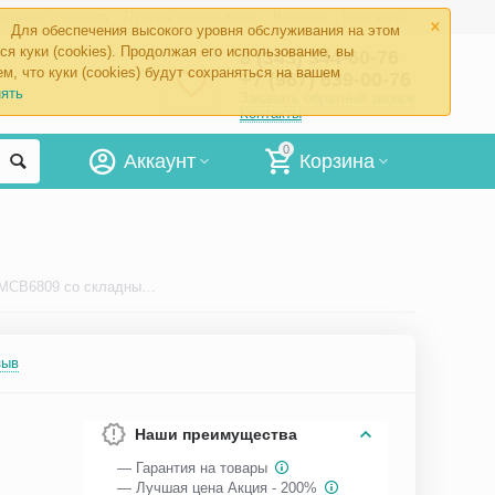
×
ставка и оплата
Пункты самовывоза
Возврат
Контакты
Для обеспечения высокого уровня обслуживания на этом
ся куки (cookies). Продолжая его использование, вы
8 (343) 344-60-76
м, что куки (cookies) будут сохраняться на вашем
+7 (967) 639-00-76
ять
Заказать обратный звонок
Контакты
0
Аккаунт
Корзина
Кресло-туалет AMRUS AMCB6809 со складным ведром
зыв
Наши преимущества
— Гарантия на товары
— Лучшая цена Акция - 200%