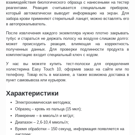
взаимодействия биологического образца с нанесеными на тестер
реагентами. Реакция считывается специальным прибором,
который автоматически выводит информацию на экран. Для
забора крови применяют стерильный ланцет, можно вставлять его
в автопрокалыватель.
После извлечения каждого экземпляра нужно плотно закрывать
тубус и стараться не держать полосу на воздухе слишком долго:
может происходить реакция, влияющая на корректность
полученных данных. Для проверки подлинности продукта в
комплектацию входит специальный ключ с кодом.
У нас вы можете купить тест-полоски для определения
холестерина Easy Touch 10, оформив заказ на сайте или по
телефону. Товар есть в магазине, а также возможна доставка в
пункт самовывоза или курьером.
Характеристики
Электрохимическая методика;
Образец – кровь из пальца (15 мкл);
Измерение – в ммоль/л и мг/дл;
Диапазон – 2,6-10,4 ммоль/л;
Время обработки – 150 секунд, информация появляется на
дисплее;