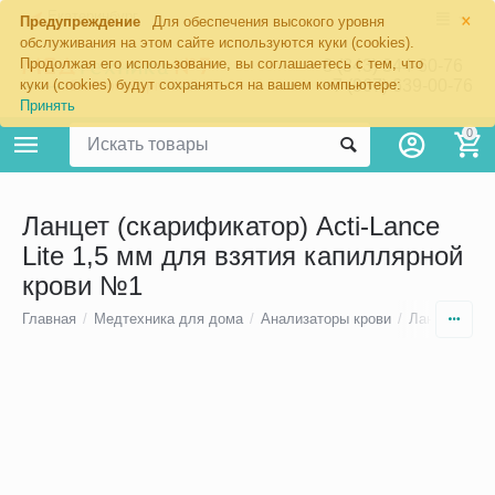
×
Екатеринбург
Предупреждение
Для обеспечения высокого уровня
обслуживания на этом сайте используются куки (cookies).
Продолжая его использование, вы соглашаетесь с тем, что
8 (343) 344-60-76
+7 (967) 639-00-76
куки (cookies) будут сохраняться на вашем компьютере:
Принять
0
Ланцет (скарификатор) Acti-Lance
Lite 1,5 мм для взятия капиллярной
крови №1
Главная
/
Медтехника для дома
/
Анализаторы крови
/
Ланцеты, иг