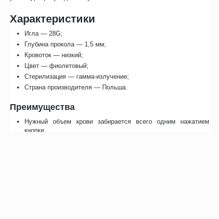
Характеристики
Игла — 28G;
Глубина прокола — 1,5 мм;
Кровоток — низкий;
Цвет — фиолетовый;
Стерилизация — гамма-излучение;
Страна производителя — Польша.
Преимущества
Нужный объем крови забирается всего одним нажатием
кнопки.
Цвет крышки указывает на длину иглы и скорость потока.
Ланцет скарификатор Acti Lance Lite 1,5 мм прост и удобен в
применении. Система самоактивации исключает
возможность ошибки при проведении процедуры.
Отзывы