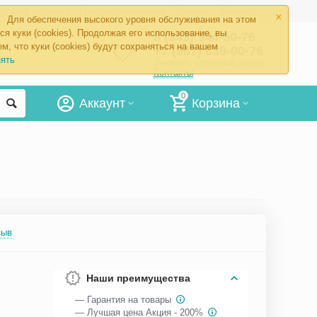
×
ставка и оплата
Пункты самовывоза
Возврат
Контакты
Для обеспечения высокого уровня обслуживания на этом
ся куки (cookies). Продолжая его использование, вы
8 (343) 344-60-76
м, что куки (cookies) будут сохраняться на вашем
+7 (967) 639-00-76
ять
Заказать обратный звонок
Контакты
0
Аккаунт
Корзина
зыв
Наши преимущества
— Гарантия на товары
— Лучшая цена Акция - 200%