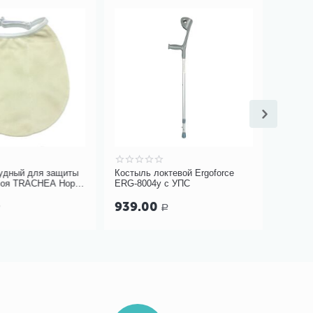
Скидка
дный для защиты
Костыль локтевой Ergoforce
Массажер
оя TRACHEA Норм,
ERG-8004у с УПС
микроток
10-426
m911
1 560.00
939.00
Р
1 317.