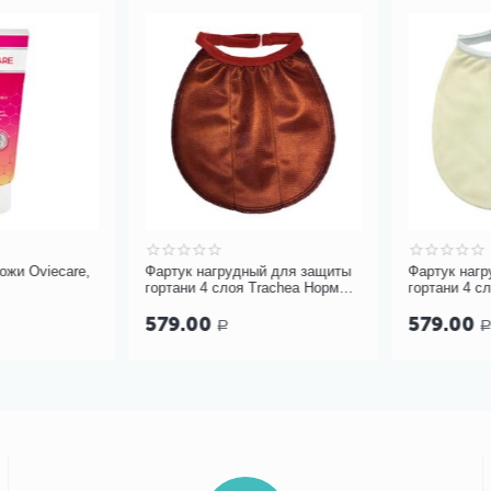
и Oviecare,
Фартук нагрудный для защиты
Фартук нагру
гортани 4 слоя Trachea Норм
гортани 4 сл
терракотовый, арт. 10-427
кремовый арт.
579.00
579.00
Р
Р