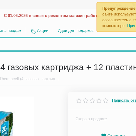
Каталог
До
Предупреждение
сайте используют
С 01.06.2026 в связи с ремонтом магазин работает с 9.00 до 18.00
соглашаетесь с те
компьютере:
Прин
иты продаж
Акции
Идеи для подарков
(4 газовых картриджа + 12 пласти
Набор запасной Thermacell (4 газовых картриджа + 12 пластин)
Написать от
Скоро в продаже
Отложить