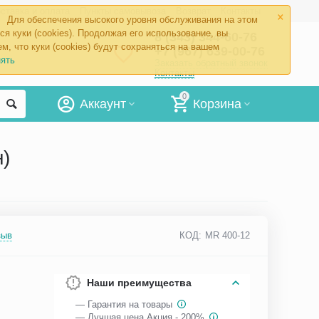
×
ставка и оплата
Пункты самовывоза
Возврат
Контакты
Для обеспечения высокого уровня обслуживания на этом
ся куки (cookies). Продолжая его использование, вы
8 (343) 344-60-76
м, что куки (cookies) будут сохраняться на вашем
+7 (967) 639-00-76
ять
Заказать обратный звонок
Контакты
0
Аккаунт
Корзина
н)
зыв
КОД:
MR 400-12
Наши преимущества
— Гарантия на товары
— Лучшая цена Акция - 200%