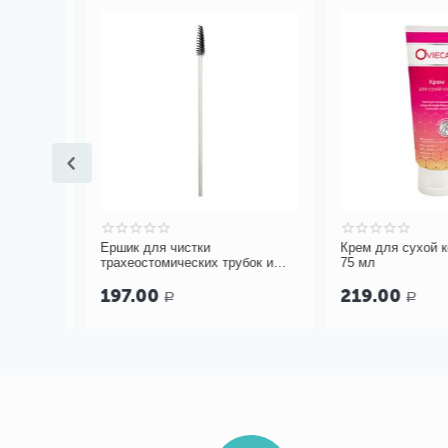
0 см
Ершик для чистки
Крем для сухой кож
трахеостомических трубок и
75 мл
канюль PORTEX Blue Line Ultra
197.00
219.00
Р
Р