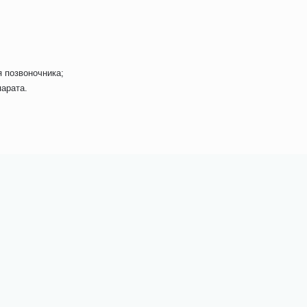
я позвоночника;
парата.