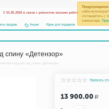
Каталог
До
Предупреждение
сайте используют
С 01.06.2026 в связи с ремонтом магазин работает с 9.00 до 18.00
соглашаетесь с те
компьютере:
Прин
иты продаж
Акции
Идеи для подарков
д спину «Детензор»
ическая подушка под спину «Детензор»
Написать от
13 900.00
Р
+