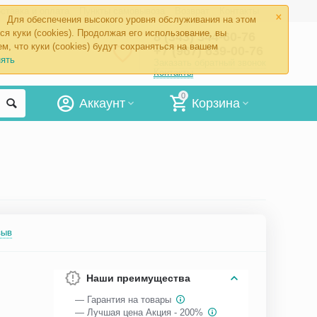
×
ставка и оплата
Пункты самовывоза
Возврат
Контакты
Для обеспечения высокого уровня обслуживания на этом
ся куки (cookies). Продолжая его использование, вы
8 (343) 344-60-76
м, что куки (cookies) будут сохраняться на вашем
+7 (967) 639-00-76
ять
Заказать обратный звонок
Контакты
0
Аккаунт
Корзина
зыв
Наши преимущества
— Гарантия на товары
— Лучшая цена Акция - 200%