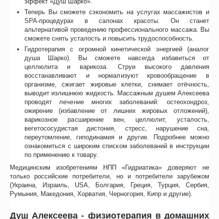
эффект «Душ Шарко».
Теперь Вы сможете сэкономить на услугах массажистов и
SPA-процедурах в салонах красоты. Он станет
альтернативой проведению профессионального массажа. Вы
сможете снять усталость и повысить трудоспособность.
Гидротерапия с огромной кинетической энергией (аналог
душа Шарко). Вы сможете навсегда избавиться от
целлюлита и варикоза. Струи высокого давления
восстанавливают и нормализуют кровообращение в
организме, сжигает жировые клетки, снимает отёчность,
выводит излишнюю жидкость. Массажным душем Алексеева
проводят лечение многих заболеваний: остеохондроз,
ожирение (избавление от лишних жировых отложений),
варикозное расширение вен, целлюлит, усталость,
вегетососудистая дистония, стресс, нарушение сна,
переутомление, гиподинамия и другие. Подробнее можно
ознакомиться с широким списком заболеваний в инструкции
по применению к товару.
Медицинским изобретениям НПП «Гидриатика» доверяют не
только российские потребители, но и потребители зарубежом
(Украина, Израиль, USA, Болгария, Греция, Турция, Сербия,
Румыния, Македония, Хорватия, Черногория, Кипр и другие).
Душ Алексеева - физиотерапия в домашних