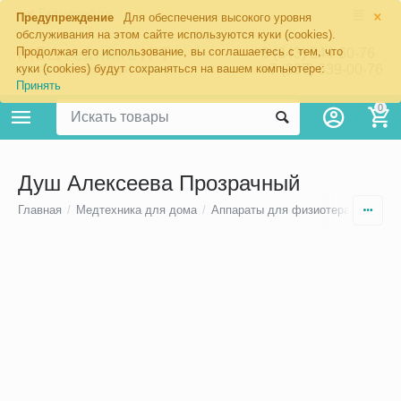
×
Екатеринбург
Предупреждение
Для обеспечения высокого уровня
обслуживания на этом сайте используются куки (cookies).
Продолжая его использование, вы соглашаетесь с тем, что
8 (343) 344-60-76
+7 (967) 639-00-76
куки (cookies) будут сохраняться на вашем компьютере:
Принять
0
Душ Алексеева Прозрачный
Главная
/
Медтехника для дома
/
Аппараты для физиотерапии
/
Ду