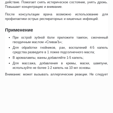
действие. Помогает снять истерическое состояние, унять дрожь.
Повышает концентрацию и внимание.
После консультации врача возможно использование для
профилактики острых респираторных и кишечных инфекций.
Применение
При острой зубной боли приложите тампон, смоченный
гвоздичным маслом «СпивакЪ»;
Для обработки гнойников, ран, воспалений 4-5 капель
средства разведите в 1 ложке подсолнечного масла;
В аромалампы, ванны добавляйте 1-5 капель;
Для массажа, добавления в кремы, маски, шампуни,
используйте не более 1-2 капель на 10 мл основы.
Внимание: может вызывать аллергические реакции. Не следует
применять во время беременности, при повышенной
возбудимости нервной системы, в возрасте до 15 лет. При
длительном контакте с кожей возможны ожоги.
Особенности
Отзывы