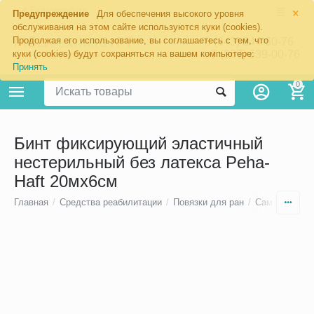
×
Екатеринбург
Предупреждение
Для обеспечения высокого уровня
обслуживания на этом сайте используются куки (cookies).
Продолжая его использование, вы соглашаетесь с тем, что
8 (343) 344-60-76
+7 (967) 639-00-76
куки (cookies) будут сохраняться на вашем компьютере:
Принять
0
Бинт фиксирующий эластичный
нестерильный без латекса Peha-
Haft 20мх6см
Главная
/
Средства реабилитации
/
Повязки для ран
/
Самофиксиру