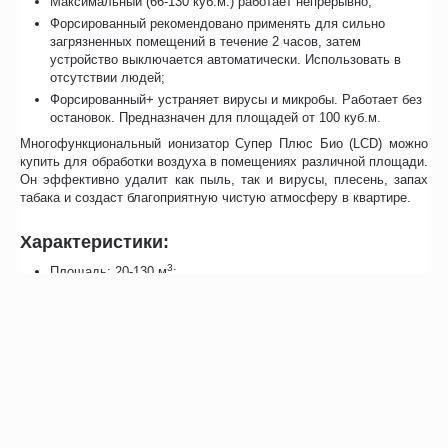
Максимальный (66-130 куб.м.) работает непрерывно;
Форсированный рекомендовано применять для сильно
загрязненных помещений в течение 2 часов, затем
устройство выключается автоматически. Использовать в
отсутствии людей;
Форсированный+ устраняет вирусы и микробы. Работает без
остановок. Предназначен для площадей от 100 куб.м.
Многофункциональный ионизатор Супер Плюс Био (LCD) можно
купить для обработки воздуха в помещениях различной площади.
Он эффективно удалит как пыль, так и вирусы, плесень, запах
табака и создаст благоприятную чистую атмосферу в квартире.
Характеристики:
3
Площадь: 20-130 м
;
Питание: 220В;
Мощность: 9,5 Вт;
Количество аэроионов в 1,5 м от прибора: около 40 тыс. ион/
куб.см;
3
Содержание озона на 1 м
: 20 мкг;
Размер улавливаемых частиц: 0,3-100 мкн;
Эффективность: около 96%;
Режимы работы: 5;