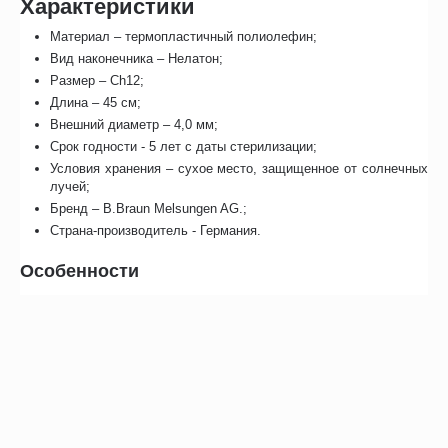
Характеристики
Материал – термопластичный полиолефин;
Вид наконечника – Нелатон;
Размер – Ch12;
Длина – 45 см;
Внешний диаметр – 4,0 мм;
Срок годности - 5 лет с даты стерилизации;
Условия хранения – сухое место, защищенное от солнечных
лучей;
Бренд – B.Braun Melsungen AG.;
Страна-производитель - Германия.
Особенности
Подходит для людей с нарушениями мелкой моторики;
Совместимость с любыми мочеприемными устройствами за
счет универсального коннектора;
Смазку «Actreen» не нужно активировать водой;
Стерильная упаковка легко открывается.
Отзывы