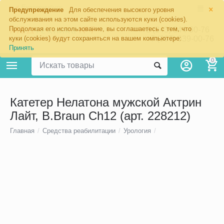
×
Екатеринбург
Предупреждение
Для обеспечения высокого уровня
обслуживания на этом сайте используются куки (cookies).
Продолжая его использование, вы соглашаетесь с тем, что
8 (343) 344-60-76
+7 (967) 639-00-76
куки (cookies) будут сохраняться на вашем компьютере:
Принять
0
Катетер Нелатона мужской Актрин
Лайт, B.Braun Ch12 (арт. 228212)
Главная
/
Средства реабилитации
/
Урология
/