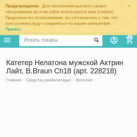
×
Екатеринбург
Предупреждение
Для обеспечения высокого уровня
обслуживания на этом сайте используются куки (cookies).
Продолжая его использование, вы соглашаетесь с тем, что
8 (343) 344-60-76
+7 (967) 639-00-76
куки (cookies) будут сохраняться на вашем компьютере:
Принять
0
Катетер Нелатона мужской Актрин
Лайт, B.Braun Ch18 (арт. 228218)
Главная
/
Средства реабилитации
/
Урология
/