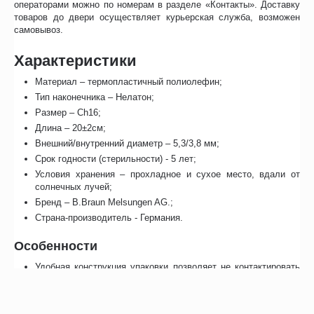
операторами можно по номерам в разделе «Контакты». Доставку
товаров до двери осуществляет курьерская служба, возможен
самовывоз.
Характеристики
Материал – термопластичный полиолефин;
Тип наконечника – Нелатон;
Размер – Ch16;
Длина – 20±2см;
Внешний/внутренний диаметр – 5,3/3,8 мм;
Срок годности (стерильности) - 5 лет;
Условия хранения – прохладное и сухое место, вдали от
солнечных лучей;
Бренд – B.Braun Melsungen AG.;
Страна-производитель - Германия.
Особенности
Удобная конструкция упаковки позволяет не контактировать
с кожей рук;
Надежное скрепление с любым мочеприемным устройством;
Отверстия обеспечивают эффективный дренаж;