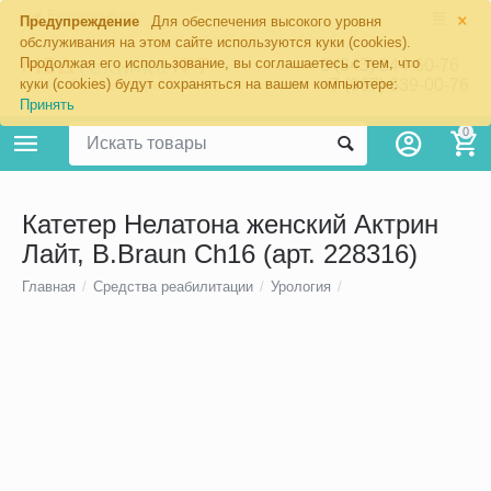
×
Екатеринбург
Предупреждение
Для обеспечения высокого уровня
обслуживания на этом сайте используются куки (cookies).
Продолжая его использование, вы соглашаетесь с тем, что
8 (343) 344-60-76
+7 (967) 639-00-76
куки (cookies) будут сохраняться на вашем компьютере:
Принять
0
Катетер Нелатона женский Актрин
Лайт, B.Braun Ch16 (арт. 228316)
Главная
/
Средства реабилитации
/
Урология
/