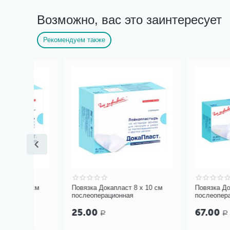
Возможно, вас это заинтересует
Рекомендуем также
0 см
Повязка Докапласт 8 х 10 см
Повязка Докапласт 
послеоперационная
послеоперационная
25.00
67.00
Р
Р