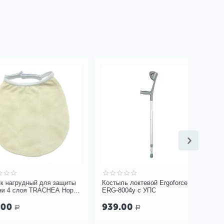
дный для защиты
Костыль локтевой Ergoforce
Средство
оя TRACHEA Норм,
ERG-8004у с УПС
запахов 
10-426
939.00
1 380
Р