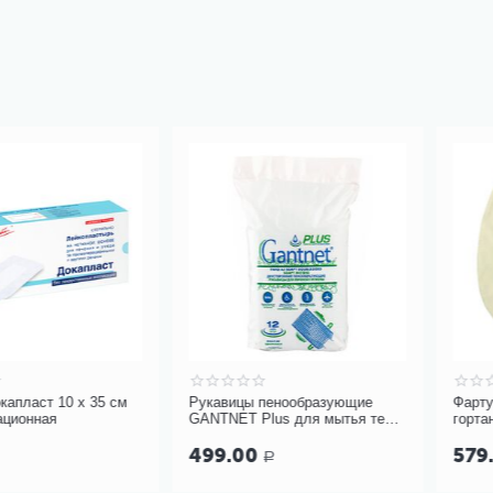
10 х 35 см
Рукавицы пенообразующие
Фартук нагру
GANTNET Plus для мытья тела,
гортани 4 сл
12 шт
кремовый арт.
499.00
579.00
Р
Р