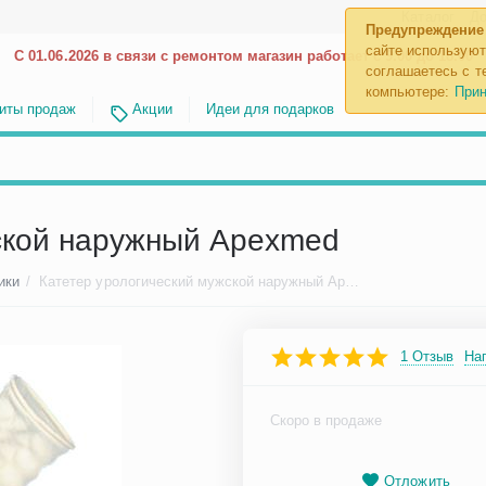
Каталог
До
Предупреждение
сайте используют
С 01.06.2026 в связи с ремонтом магазин работает с 9.00 до 18.00
соглашаетесь с те
компьютере:
Прин
иты продаж
Акции
Идеи для подарков
ской наружный Apexmed
ики
/
Катетер урологический мужской наружный Apexmed
1 Отзыв
На
Скоро в продаже
Отложить