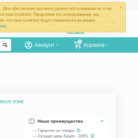
×
ставка и оплата
Пункты самовывоза
Возврат
Контакты
Для обеспечения высокого уровня обслуживания на этом
ся куки (cookies). Продолжая его использование, вы
8 (343) 344-60-76
м, что куки (cookies) будут сохраняться на вашем
+7 (967) 639-00-76
ять
Заказать обратный звонок
Контакты
0
Аккаунт
Корзина
писать отзыв
Наши преимущества
— Гарантия на товары
— Лучшая цена Акция - 200%