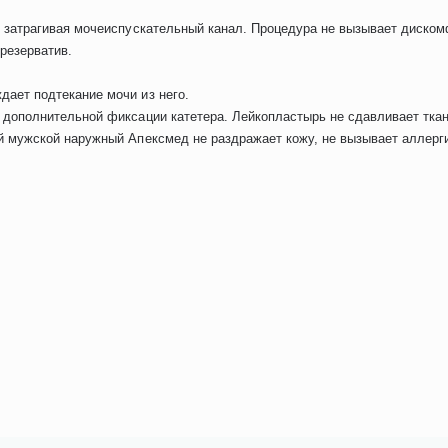
е затрагивая мочеиспускательный канал. Процедура не вызывает диском
презерватив.
ает подтекание мочи из него.
 дополнительной фиксации катетера. Лейкопластырь не сдавливает ткан
й мужской наружный Апексмед не раздражает кожу, не вызывает аллерги