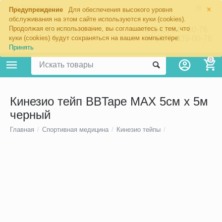
×
Екатеринбург
Предупреждение
Для обеспечения высокого уровня
обслуживания на этом сайте используются куки (cookies).
Продолжая его использование, вы соглашаетесь с тем, что
8 (343) 344-60-76
+7 (967) 639-00-76
куки (cookies) будут сохраняться на вашем компьютере:
Принять
0
Кинезио тейп BBTape MAX 5см х 5м
черный
Главная
/
Спортивная медицина
/
Кинезио тейпы
/