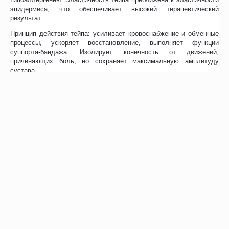
эпидермиса, что обеспечивает высокий терапевтический
результат.
Принцип действия тейпа: усиливает кровоснабжение и обменные
процессы, ускоряет восстановление, выполняет функции
суппорта-бандажа. Изолирует конечность от движений,
причиняющих боль, но сохраняет максимальную амплитуду
сустава.
Отзывы
Возможно, вас это заинтересует
Рекомендуем также