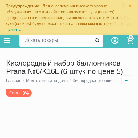
×
Екатеринбург
Предупреждение
Для обеспечения высокого уровня
обслуживания на этом сайте используются куки (cookies).
Продолжая его использование, вы соглашаетесь с тем, что
8 (343) 344-60-76
+7 (967) 639-00-76
куки (cookies) будут сохраняться на вашем компьютере:
Принять
0
Кислородный набор баллончиков
Prana №6/K16L (6 штук по цене 5)
Главная
/
Медтехника для дома
/
Кислородная терапия
/
Кислород
3%
Скидка