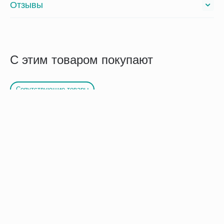
Отзывы
С этим товаром покупают
Сопутствующие товары
Аппарат магнитотерапии
Тонометр Microlife BP
АМНП 01
AG1-20 механический со