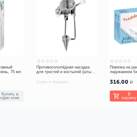
тавный
Противогололёдная насадка
Повязка на ра
рень, 75 мл
для тростей и костылей (штырь)
лидокаином 5х
арт. 10155/1
гидрогелевая,
316.00
обезболивающа
Скоро в продаже
Р
Купить в
В
один клик
корзину