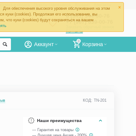
×
ставка и оплата
Пункты самовывоза
Возврат
Контакты
Для обеспечения высокого уровня обслуживания на этом
ся куки (cookies). Продолжая его использование, вы
8 (343) 344-60-76
м, что куки (cookies) будут сохраняться на вашем
+7 (967) 639-00-76
ять
Заказать обратный звонок
Контакты
0
Аккаунт
Корзина
зыв
КОД:
TN-201
Наши преимущества
— Гарантия на товары
— Лучшая цена Акция - 200%