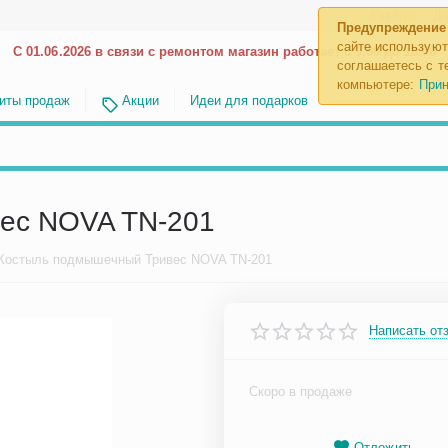
Каталог
До
Предупреждение
сайте используют
С 01.06.2026 в связи с ремонтом магазин работает с 9.00 до 18.00
соглашаетесь с те
компьютере:
Прин
иты продаж
Акции
Идеи для подарков
ес NOVA TN-201
Костыль подмышечный Тривес NOVA TN-201
Написать от
Скоро в продаже
Отложить