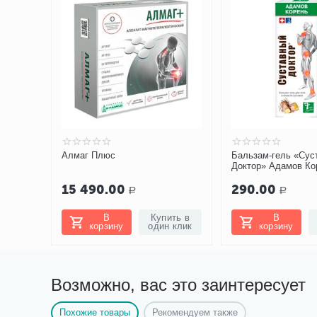
Алмаг Плюс
Бальзам-гель «Сус
Доктор» Адамов Ко
15 490.00
290.00
Р
Р
В
Купить в
В
корзину
один клик
корзину
Возможно, вас это заинтересует
Похожие товары
Рекомендуем также