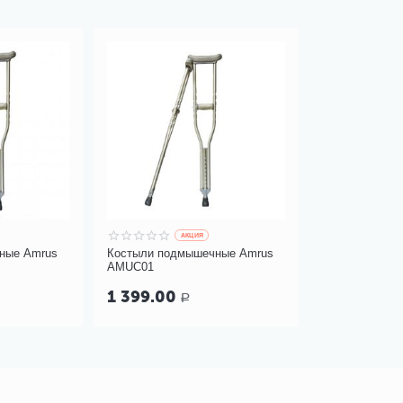
AКЦИЯ
ные Amrus
Костыли подмышечные Amrus
AMUC01
1 399.00
Р