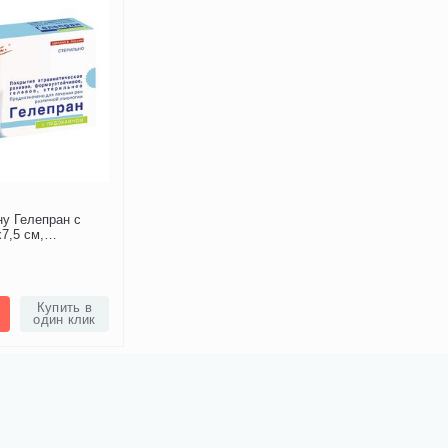
ну Гелепран с
7,5 см,
я, 1 шт.
Купить в
один клик