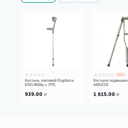
AКЦИЯ
Костыль локтевой Ergoforce
Костыли подмышеч
ERG-8004у с УПС
AMUC03
939.00
1 615.00
Р
Р