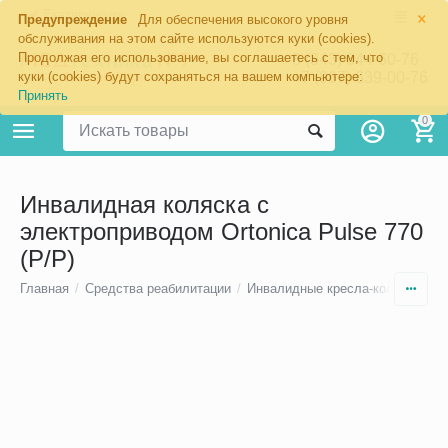
×
Екатеринбург
Предупреждение
Для обеспечения высокого уровня
обслуживания на этом сайте используются куки (cookies).
Продолжая его использование, вы соглашаетесь с тем, что
8 (343) 344-60-76
+7 (967) 639-00-76
куки (cookies) будут сохраняться на вашем компьютере:
Принять
0
Инвалидная коляска с
электроприводом Ortonica Pulse 770
(P/P)
Главная
/
Средства реабилитации
/
Инвалидные кресла-коляски
/