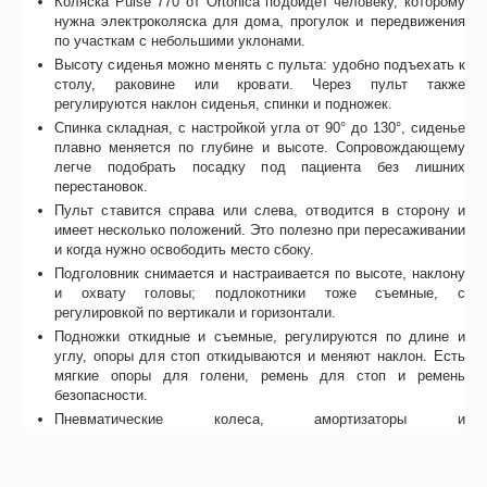
Коляска Pulse 770 от Ortonica подойдет человеку, которому
нужна электроколяска для дома, прогулок и передвижения
по участкам с небольшими уклонами.
Высоту сиденья можно менять с пульта: удобно подъехать к
столу, раковине или кровати. Через пульт также
регулируются наклон сиденья, спинки и подножек.
Спинка складная, с настройкой угла от 90° до 130°, сиденье
плавно меняется по глубине и высоте. Сопровождающему
легче подобрать посадку под пациента без лишних
перестановок.
Пульт ставится справа или слева, отводится в сторону и
имеет несколько положений. Это полезно при пересаживании
и когда нужно освободить место сбоку.
Подголовник снимается и настраивается по высоте, наклону
и охвату головы; подлокотники тоже съемные, с
регулировкой по вертикали и горизонтали.
Подножки откидные и съемные, регулируются по длине и
углу, опоры для стоп откидываются и меняют наклон. Есть
мягкие опоры для голени, ремень для стоп и ремень
безопасности.
Пневматические колеса, амортизаторы и
антиопрокидыватели помогают на неровной дороге;
максимальный подъем — 17° при указанных настройках
сиденья и спинки.