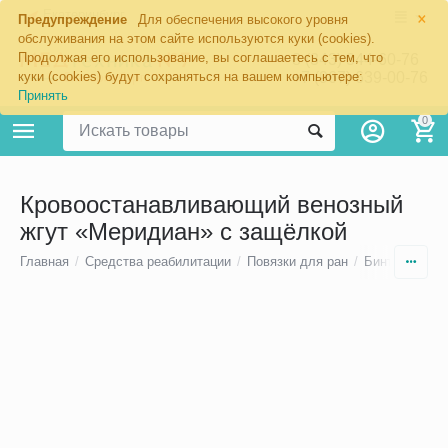
×
Екатеринбург
Предупреждение
Для обеспечения высокого уровня
обслуживания на этом сайте используются куки (cookies).
Продолжая его использование, вы соглашаетесь с тем, что
8 (343) 344-60-76
+7 (967) 639-00-76
куки (cookies) будут сохраняться на вашем компьютере:
Принять
0
Кровоостанавливающий венозный
жгут «Меридиан» с защёлкой
Главная
/
Средства реабилитации
/
Повязки для ран
/
Бинты, жгуты