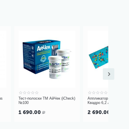
ТМ АйЧек (iCheck)
Аппликатор Ляпко (УАЛП)
Квадро 6,2 Ag
2 690.00
Р
Р