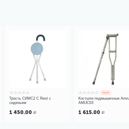
AКЦИЯ
st с
Костыли подмышечные Amrus
Тест-полоски 
AMUC03
№100
1 615.00
1 690.00
Р