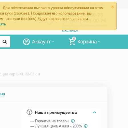
×
ставка и оплата
Пункты самовывоза
Возврат
Контакты
Для обеспечения высокого уровня обслуживания на этом
ся куки (cookies). Продолжая его использование, вы
8 (343) 344-60-76
м, что куки (cookies) будут сохраняться на вашем
+7 (967) 639-00-76
ять
Заказать обратный звонок
Контакты
0
Аккаунт
Корзина
, размер L-XL 32-52 см
зыв
Наши преимущества
— Гарантия на товары
— Лучшая цена Акция - 200%