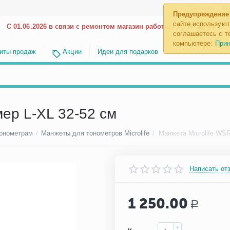
Каталог
До
Предупреждение
сайте используют
С 01.06.2026 в связи с ремонтом магазин работает с 9.00 до 18.00
соглашаетесь с те
компьютере:
Прин
иты продаж
Акции
Идеи для подарков
мер L-XL 32-52 см
тонометрам
/
Манжеты для тонометров Мicrolife
/
Манжета Microlife WSR
Написать от
1 250.00
Р
+