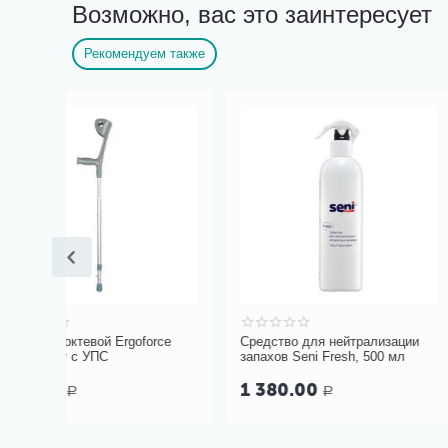
Возможно, вас это заинтересует
Рекомендуем также
orce
Средство для нейтрализации
Трость СИМС2 C Re
запахов Seni Fresh, 500 мл
сиденьем
1 380.00
1 450.00
Р
Р