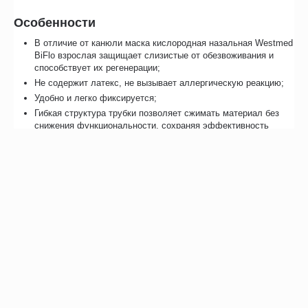
Особенности
В отличие от канюли маска кислородная назальная Westmed
BiFlo взрослая защищает слизистые от обезвоживания и
способствует их регенерации;
Не содержит латекс, не вызывает аллергическую реакцию;
Удобно и легко фиксируется;
Гибкая структура трубки позволяет сжимать материал без
снижения функциональности, сохраняя эффективность
процедуры;
Изделие стерильно, используется однократно.
Отзывы
Возможно, вас это заинтересует
Похожие товары
Рекомендуем также