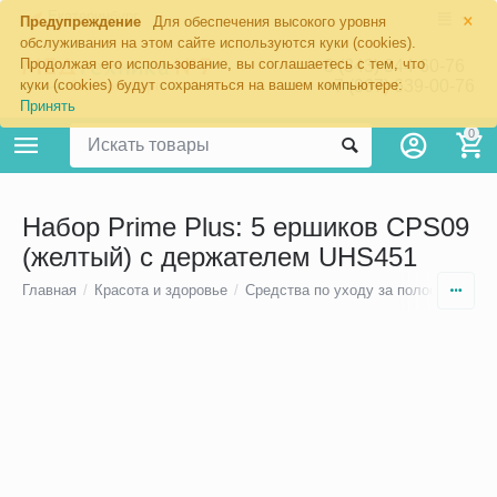
×
Екатеринбург
Предупреждение
Для обеспечения высокого уровня
обслуживания на этом сайте используются куки (cookies).
Продолжая его использование, вы соглашаетесь с тем, что
8 (343) 344-60-76
+7 (967) 639-00-76
куки (cookies) будут сохраняться на вашем компьютере:
Принять
0
Набор Prime Plus: 5 ершиков CPS09
(желтый) с держателем UHS451
Главная
/
Красота и здоровье
/
Средства по уходу за полостью рта