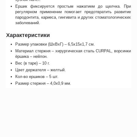
Ершик фиксируется простым нажатием до щелчка. При
регулярном применении помогает предотвратить развитие
пародонтита, кариеса, гингивита и других стоматологических
заболеваний.
Характеристики
Размер упаковки (ШхВхГ) – 6,5х15х1,7 см.
Материал стержня – хирургическая сталь CURPAL, ворсинки
ёршика – нейлон.
Вес (в таре) – 10 г.
Цвет держателя – желтый.
Кол-во ершиков – 5 шт.
Размер стержня – 4,0х0,9 мм.
Страна производства – Швейцария.
Неограниченный срок годности изделия.
Отзывы