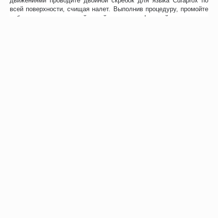
движениями проводите двойной скребок для языка Curaprox по
всей поверхности, счищая налет. Выполнив процедуру, промойте
рабочую часть проточной водой и продезинфицируйте раствором
спирта.
Характеристики
Материал – пластмасса;
Размер – 230х40х20 мм;
Масса – 55 г;
Подходит для использования подростками с 14 лет;
Страна-производитель – Швейцария.
Отзывы
Возможно, вас это заинтересует
Рекомендуем также