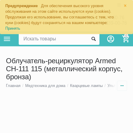
×
Екатеринбург
Предупреждение
Для обеспечения высокого уровня
обслуживания на этом сайте используются куки (cookies).
Продолжая его использование, вы соглашаетесь с тем, что
8 (343) 344-60-76
+7 (967) 639-00-76
куки (cookies) будут сохраняться на вашем компьютере:
Принять
0
Облучатель-рециркулятор Armed
CH-111 115 (металлический корпус,
бронза)
Главная
/
Медтехника для дома
/
Кварцевые лампы
/
Ультрафиоле