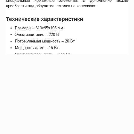
специальные крепежные элементы. В дополнение можно
приобрести под облучатель столик на колесиках.
Технические характеристики
Размеры – 610х95х105 мм
Электропитание – 220 В
Потребляемая мощность – 20 Вт
Мощность ламп – 15 Вт
Производительность – 30 м³\ч
На устройство предоставляется гарантия, сроком до 1 года.
Отзывы
Возможно, вас это заинтересует
Рекомендуем также