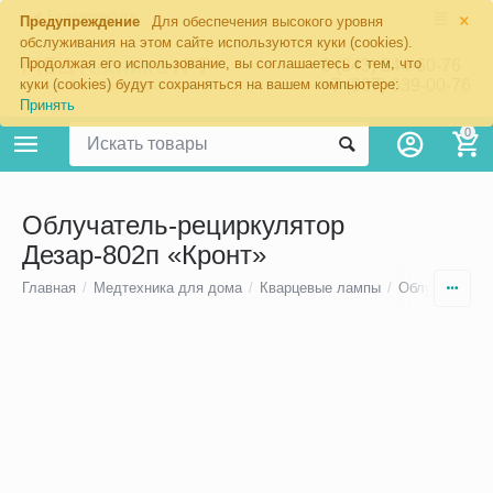
×
Екатеринбург
Предупреждение
Для обеспечения высокого уровня
обслуживания на этом сайте используются куки (cookies).
Продолжая его использование, вы соглашаетесь с тем, что
8 (343) 344-60-76
+7 (967) 639-00-76
куки (cookies) будут сохраняться на вашем компьютере:
Принять
0
Облучатель-рециркулятор
Дезар-802п «Кронт»
Главная
/
Медтехника для дома
/
Кварцевые лампы
/
Облучатели-р