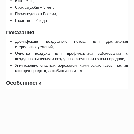
Вес – 6 кг;
Срок службы – 5 лет;
Произведено в России;
Гарантия – 2 года.
Показания
Дезинфекция воздушного потока для достижения
стерильных условий;
Очистка воздуха для профилактики заболеваний с
воздушно-пылевым и воздушно-капельным путем передачи;
Уничтожение опасных аэрозолей, химических газов, частиц
моющих средств, антибиотиков и т.д.
Особенности
Автоматически отображает общее время работы, что удобно
для отслеживания срока замены УФ-ламп. После их смены
счетчик обнуляется;
Фильтры задерживают частицы размерами более 10 мкм:
пыль, споры растений и грибов, пыльцу, токсичные
химические примеси;
Прибор легко перемещается с помощью стойки на
колесиках;