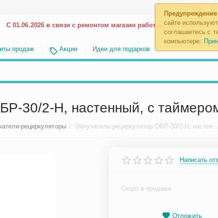
Каталог
До
Предупреждение
сайте используют
С 01.06.2026 в связи с ремонтом магазин работает с 9.00 до 18.00
соглашаетесь с те
компьютере:
Прин
иты продаж
Акции
Идеи для подарков
БР-30/2-Н, настенный, с таймеро
чатели-рециркуляторы
/
Облучатель-рециркулятор ОБР-30/2-Н, настенный, с
Написать от
Скоро в продаже
Отложить