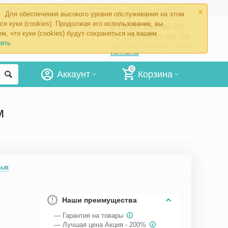
×
ставка и оплата
Пункты самовывоза
Возврат
Контакты
Для обеспечения высокого уровня обслуживания на этом
ся куки (cookies). Продолжая его использование, вы
8 (343) 344-60-76
м, что куки (cookies) будут сохраняться на вашем
+7 (967) 639-00-76
ять
Заказать обратный звонок
Контакты
0
Аккаунт
Корзина
м
 таймером
зыв
Наши преимущества
— Гарантия на товары
— Лучшая цена Акция - 200%