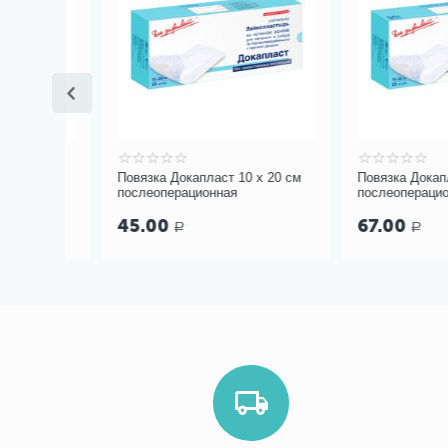
0 см
Повязка Докапласт 10 х 20 см
Повязка Докапласт 
послеоперационная
послеоперационная
45.00
67.00
Р
Р