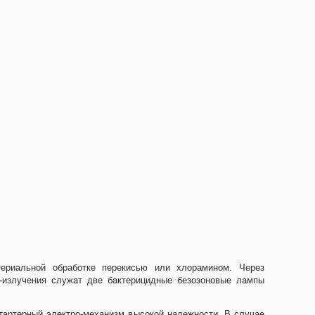
териальной обработке перекисью или хлорамином. Через
-излучения служат две бактерицидные безозоновые лампы
артерный электро-механизм высокой надежности. В случае