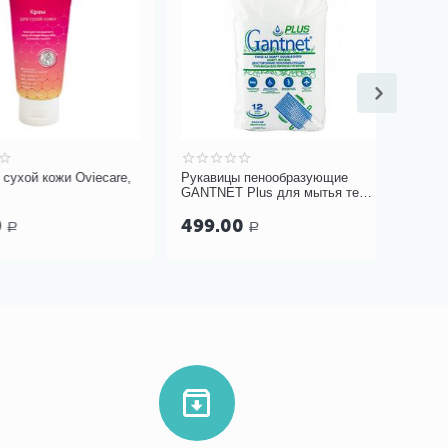
й кожи Oviecare,
Рукавицы пенообразующие
Фартук н
GANTNET Plus для мытья тела,
гортани 
12 шт
терракото
499.00
579.0
Р