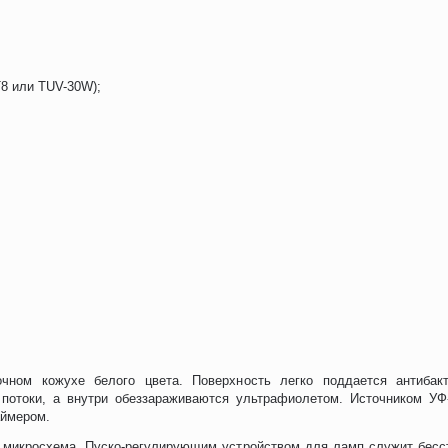
8 или TUV-30W);
чном кожухе белого цвета. Поверхность легко поддается антибак
 потоки, а внутри обеззараживаются ультрафиолетом. Источником УФ
аймером.
 микросхема. Пуско-регулирующим устройством для ламп служит бесст