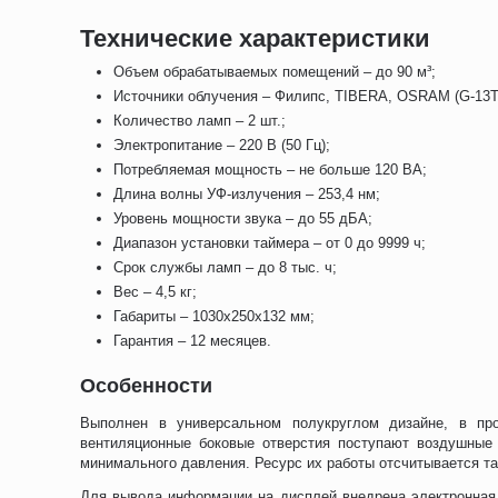
Технические характеристики
Объем обрабатываемых помещений – до 90 м³;
Источники облучения – Филипс, TIBERA, OSRAM (G-13T
Количество ламп – 2 шт.;
Электропитание – 220 В (50 Гц);
Потребляемая мощность – не больше 120 ВА;
Длина волны УФ-излучения – 253,4 нм;
Уровень мощности звука – до 55 дБА;
Диапазон установки таймера – от 0 до 9999 ч;
Срок службы ламп – до 8 тыс. ч;
Вес – 4,5 кг;
Габариты – 1030х250x132 мм;
Гарантия – 12 месяцев.
Особенности
Выполнен в универсальном полукруглом дизайне, в про
вентиляционные боковые отверстия поступают воздушные
минимального давления. Ресурс их работы отсчитывается т
Для вывода информации на дисплей внедрена электронная