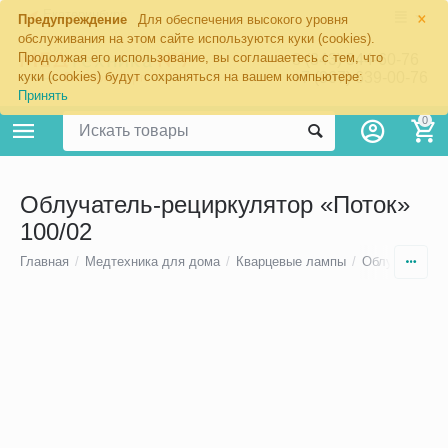
×
Екатеринбург
Предупреждение
Для обеспечения высокого уровня
обслуживания на этом сайте используются куки (cookies).
Продолжая его использование, вы соглашаетесь с тем, что
8 (343) 344-60-76
+7 (967) 639-00-76
куки (cookies) будут сохраняться на вашем компьютере:
Принять
0
Облучатель-рециркулятор «Поток»
100/02
Главная
/
Медтехника для дома
/
Кварцевые лампы
/
Облучатели-р