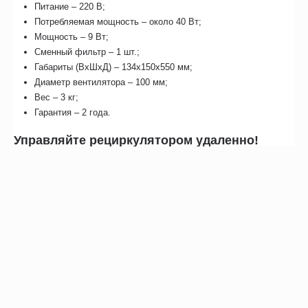
Питание – 220 В;
Потребляемая мощность – около 40 Вт;
Мощность – 9 Вт;
Сменный фильтр – 1 шт.;
Габариты (ВхШхД) – 134х150х550 мм;
Диаметр вентилятора – 100 мм;
Вес – 3 кг;
Гарантия – 2 года.
Управляйте рециркулятором удаленно!
Используйте мобильное приложение «Поток» и управляйте
своим прибором из любой точки планеты;
Настраивайте любое удобное для вас время работы при
помощи функций «Расписание» и «Отложенный запуск»;
Получайте уведомления на экране вашего смартфона.