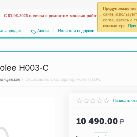
Каталог
До
Предупреждение
сайте используют
С 01.06.2026 в связи с ремонтом магазин работает с 9.00 до 18.00
соглашаетесь с те
компьютере:
Прин
иты продаж
Акции
Идеи для подарков
olee H003-C
едицинские
/
Отсасыватель (аспиратор) Folee H003-C
Написать от
10 490.00
Р
+