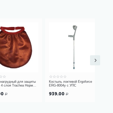
дный для защиты
Костыль локтевой Ergoforce
Костыли
я Trachea Норм
ERG-8004у с УПС
AMUC01
арт. 10-427
939.00
1 399
Р