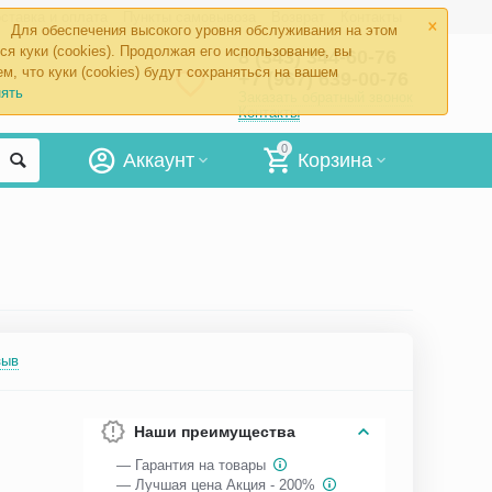
×
ставка и оплата
Пункты самовывоза
Возврат
Контакты
Для обеспечения высокого уровня обслуживания на этом
ся куки (cookies). Продолжая его использование, вы
8 (343) 344-60-76
м, что куки (cookies) будут сохраняться на вашем
+7 (967) 639-00-76
ять
Заказать обратный звонок
Контакты
0
Аккаунт
Корзина
зыв
Наши преимущества
— Гарантия на товары
— Лучшая цена Акция - 200%