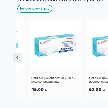
Рекомендуем также
0 см
Повязка Докапласт 10 х 20 см
Повязка Докапласт 
послеоперационная
послеоперационная
45.00
52.00
Р
Р