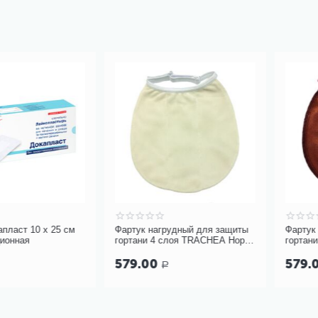
10 х 25 см
Фартук нагрудный для защиты
Фартук нагру
гортани 4 слоя TRACHEA Норм,
гортани 4 сло
кремовый арт.10-426
терракотовый, 
579.00
579.00
Р
Р