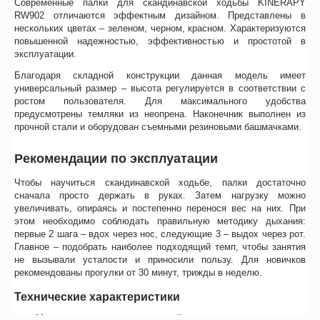
Современные палки для скандинавской ходьбы KINERAPY
RW902 отличаются эффектным дизайном. Представлены в
нескольких цветах – зеленом, черном, красном. Характеризуются
повышенной надежностью, эффективностью и простотой в
эксплуатации.
Благодаря складной конструкции данная модель имеет
универсальный размер – высота регулируется в соответствии с
ростом пользователя. Для максимального удобства
предусмотрены темляки из неопрена. Наконечник выполнен из
прочной стали и оборудован съемными резиновыми башмачками.
Рекомендации по эксплуатации
Чтобы научиться скандинавской ходьбе, палки достаточно
сначала просто держать в руках. Затем нагрузку можно
увеличивать, опираясь и постепенно перенося вес на них. При
этом необходимо соблюдать правильную методику дыхания:
первые 2 шага – вдох через нос, следующие 3 – выдох через рот.
Главное – подобрать наиболее подходящий темп, чтобы занятия
не вызывали усталости и приносили пользу. Для новичков
рекомендованы прогулки от 30 минут, трижды в неделю.
Технические характеристики
Материал основания – алюминий