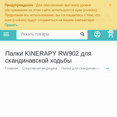
×
Екатеринбург
Предупреждение
Для обеспечения высокого уровня
обслуживания на этом сайте используются куки (cookies).
Продолжая его использование, вы соглашаетесь с тем, что
8 (343) 344-60-76
+7 (967) 639-00-76
куки (cookies) будут сохраняться на вашем компьютере:
Принять
0
Палки KINERAPY RW902 для
скандинавской ходьбы
Главная
/
Спортивная медицина
/
Палки для скандинавской ходьбы