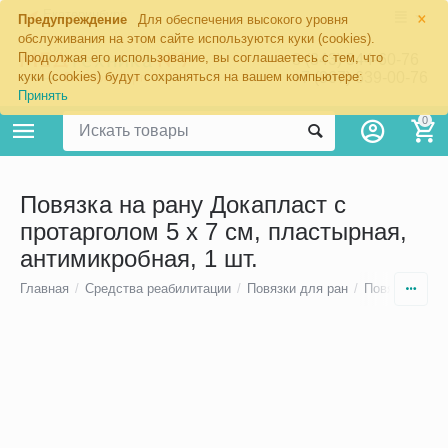
×
Екатеринбург
Предупреждение
Для обеспечения высокого уровня
обслуживания на этом сайте используются куки (cookies).
Продолжая его использование, вы соглашаетесь с тем, что
8 (343) 344-60-76
+7 (967) 639-00-76
куки (cookies) будут сохраняться на вашем компьютере:
Принять
0
Повязка на рану Докапласт с
протарголом 5 х 7 см, пластырная,
антимикробная, 1 шт.
Главная
/
Средства реабилитации
/
Повязки для ран
/
Повязки с се