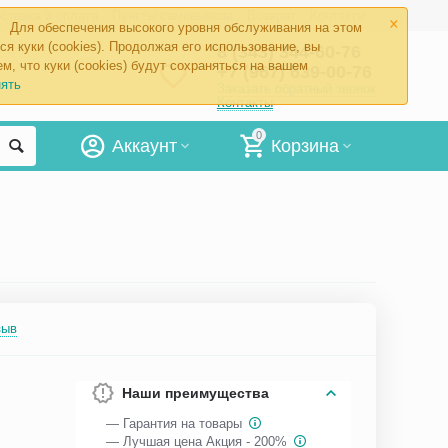
×
ставка и оплата
Пункты самовывоза
Возврат
Контакты
Для обеспечения высокого уровня обслуживания на этом
ся куки (cookies). Продолжая его использование, вы
8 (343) 344-60-76
м, что куки (cookies) будут сохраняться на вашем
+7 (967) 639-00-76
ять
Заказать обратный звонок
Контакты
0
Аккаунт
Корзина
зыв
Наши преимущества
— Гарантия на товары
— Лучшая цена Акция - 200%