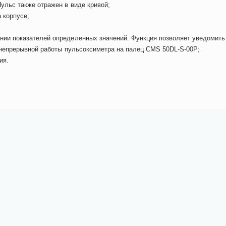
ульс также отражен в виде кривой;
 корпусе;
ии показателей определенных значений. Функция позволяет уведомить 
а непрерывной работы пульсоксиметра на палец CMS 50DL-S-00P;
ия.