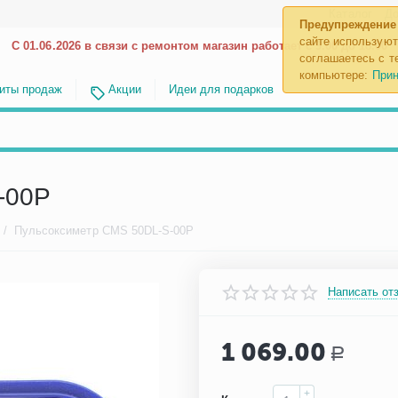
Каталог
До
Предупреждение
сайте используют
С 01.06.2026 в связи с ремонтом магазин работает с 9.00 до 18.00
соглашаетесь с те
компьютере:
Прин
иты продаж
Акции
Идеи для подарков
-00P
/
Пульсоксиметр CMS 50DL-S-00P
Написать от
1 069.00
Р
+