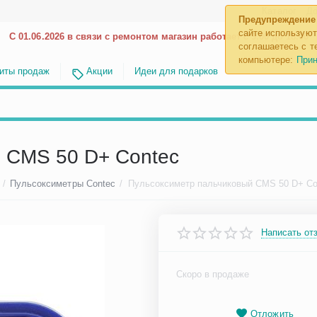
Каталог
До
Предупреждение
сайте используют
С 01.06.2026 в связи с ремонтом магазин работает с 9.00 до 18.00
соглашаетесь с те
компьютере:
Прин
иты продаж
Акции
Идеи для подарков
 CMS 50 D+ Contec
/
Пульсоксиметры Contec
/
Пульсоксиметр пальчиковый CMS 50 D+ Co
Написать от
Скоро в продаже
Отложить