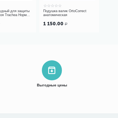
дный для защиты
Подушка валик OrtoCorrect
Массажер
я Trachea Норм
анатомическая
микроток
арт. 10-427
m911
1 560.00
1 150.00
Р
1 317.
Выгодные цены