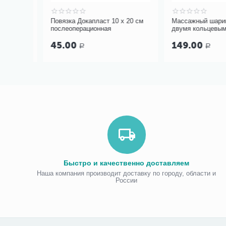
 см
Повязка Докапласт 10 х 20 см
Массажный шарик 
послеоперационная
двумя кольцевыми
45.00
149.00
Р
Р
Быстро и качественно доставляем
Наша компания производит доставку по городу, области и
России