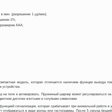
в мин. (разрешение 1 уд/мин);
ешении 1%;
, размером ААА;
пактная модель, которая отличается наличием функции вывода пока
и устройства.
 на теле и активировать. Пружинный шарнир может регулироваться на 4
хцветном дисплее желтыми и голубыми символами.
функцией сигнализации, которая срабатывает при аномальной работе в
ут отображаться в виде волны или гистограммы. После 5 секунд безде