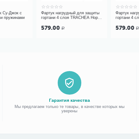
Су-Джок с
Фартук нагрудный для защиты
Фартук нагру
 пружинами
гортани 4 слоя TRACHEA Норм,
гортани 4 сло
кремовый арт.10-426
терракотовый, 
579.00
579.00
Р
Р
Гарантия качества
Мы предлагаем только те товары, в качестве которых мы
уверены