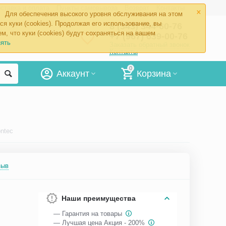
×
ставка и оплата
Пункты самовывоза
Возврат
Контакты
Для обеспечения высокого уровня обслуживания на этом
ся куки (cookies). Продолжая его использование, вы
8 (343) 344-60-76
м, что куки (cookies) будут сохраняться на вашем
+7 (967) 639-00-76
ять
Заказать обратный звонок
Контакты
0
Аккаунт
Корзина
ntec
зыв
Наши преимущества
— Гарантия на товары
— Лучшая цена Акция - 200%