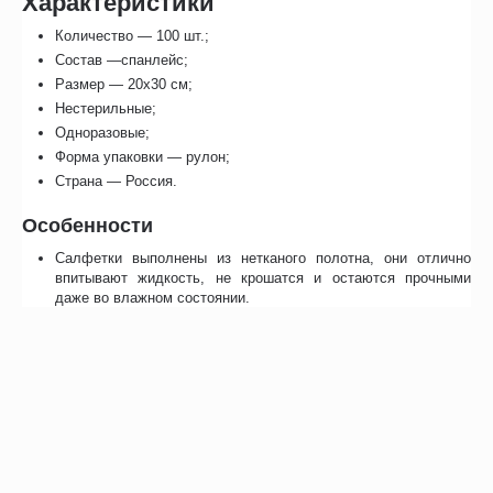
Характеристики
Количество — 100 шт.;
Состав —спанлейс;
Размер — 20х30 см;
Нестерильные;
Одноразовые;
Форма упаковки — рулон;
Страна — Россия.
Особенности
Салфетки выполнены из нетканого полотна, они отлично
впитывают жидкость, не крошатся и остаются прочными
даже во влажном состоянии.
Расходный материал используют при проведении различных
процедур, включая очистку поверхностей от загрязнений.
Особенности
Отзывы