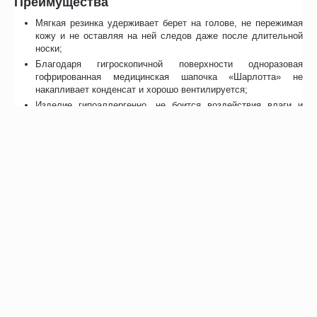
Преимущества
Мягкая резинка удерживает берет на голове, не пережимая
кожу и не оставляя на ней следов даже после длительной
носки;
Благодаря гигроскопичной поверхности одноразовая
гофрированная медицинская шапочка «Шарлотта» не
накапливает конденсат и хорошо вентилируется;
Изделие гипоаллергенно, не боится воздействия влаги и
резких перепадов температуры.
Отзывы
Возможно, вас это заинтересует
Рекомендуем также