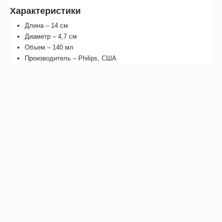
Характеристики
Длина – 14 см
Диаметр – 4,7 см
Объем – 140 мл
Производитель – Philips, США
Гарантия на спейсер Оптичамбер Даймонд – 12 мес.
Отзывы
Возможно, вас это заинтересует
Рекомендуем также