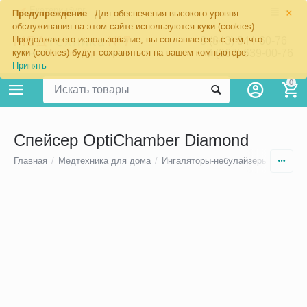
×
Екатеринбург
Предупреждение
Для обеспечения высокого уровня
обслуживания на этом сайте используются куки (cookies).
Продолжая его использование, вы соглашаетесь с тем, что
8 (343) 344-60-76
+7 (967) 639-00-76
куки (cookies) будут сохраняться на вашем компьютере:
Принять
0
Спейсер OptiChamber Diamond
Главная
/
Медтехника для дома
/
Ингаляторы-небулайзеры
/
Спейс