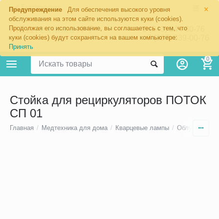
×
Екатеринбург
Предупреждение
Для обеспечения высокого уровня
обслуживания на этом сайте используются куки (cookies).
Продолжая его использование, вы соглашаетесь с тем, что
8 (343) 344-60-76
+7 (967) 639-00-76
куки (cookies) будут сохраняться на вашем компьютере:
Принять
0
Стойка для рециркуляторов ПОТОК
СП 01
Главная
/
Медтехника для дома
/
Кварцевые лампы
/
Облучатели-р