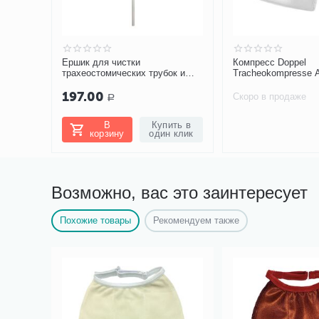
Ершик для чистки
Компресс Doppel
трахеостомических трубок и
Tracheokompresse 
канюль PORTEX Blue Line Ultra
10 шт 90*100мм с о
197.00
Скоро в продаже
Р
В
Купить в
корзину
один клик
Возможно, вас это заинтересует
Похожие товары
Рекомендуем также