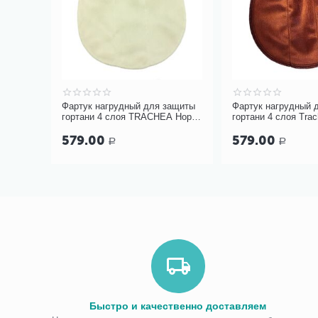
Фартук нагрудный для защиты
Фартук нагрудный 
гортани 4 слоя TRACHEA Норм,
гортани 4 слоя Tra
кремовый арт.10-426
терракотовый, арт. 
579.00
579.00
Р
Р
Быстро и качественно доставляем