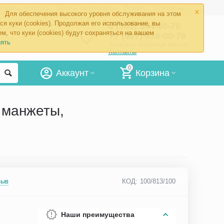
×
ставка и оплата
Пункты самовывоза
Возврат
Контакты
Для обеспечения высокого уровня обслуживания на этом
ся куки (cookies). Продолжая его использование, вы
8 (343) 344-60-76
м, что куки (cookies) будут сохраняться на вашем
+7 (967) 639-00-76
ять
Заказать обратный звонок
Контакты
0
Аккаунт
Корзина
з манжеты,
зыв
КОД:
100/813/100
Наши преимущества