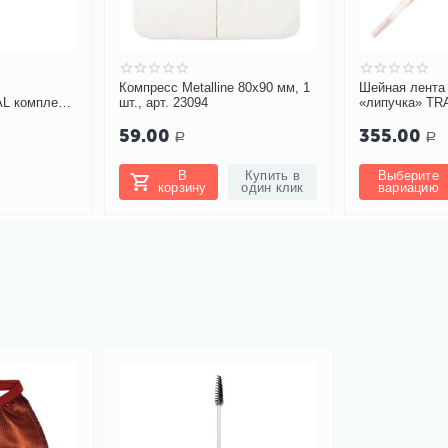
Компресс Metalline 80х90 мм, 1
Шейная лента 
AL комплект
шт., арт. 23094
«липучка» T
тверстием
59.00
355.00
Р
Р
В
Купить в
Выберите
корзину
один клик
вариацию