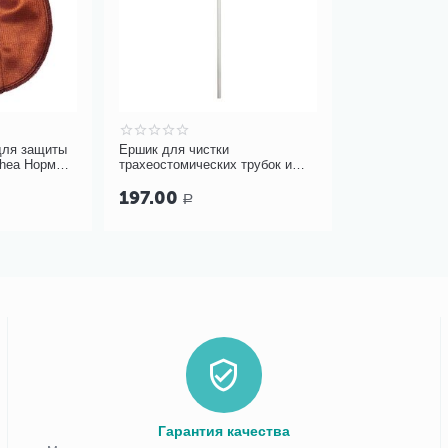
для защиты
Ершик для чистки
chea Норм
трахеостомических трубок и
10-427
канюль PORTEX Blue Line Ultra
197.00
Р
Гарантия качества