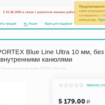
Каталог
До
Предупреждение
сайте используют
С 01.06.2026 в связи с ремонтом магазин работает с 9.00 до 18.00
соглашаетесь с те
компьютере:
Прин
иты продаж
Акции
Идеи для подарков
ORTEX Blue Line Ultra 10 мм, бе
 внутренними канюлями
Трахеостомическая трубка PORTEX Blue Line Ultra 10 мм, без манжеты, фенестрированная, с двумя внутренними канюлями
Написать от
5 179.00
Р