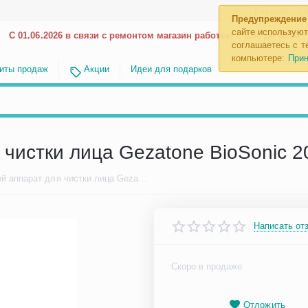
Каталог
До
Предупреждение
сайте используют
С 01.06.2026 в связи с ремонтом магазин работает с 9.00 до 18.00
соглашаетесь с те
компьютере:
Прин
иты продаж
Акции
Идеи для подарков
 чистки лица Gezatone BioSonic 2
Ультразвуковой аппарат для чистки лица Gezatone BioSonic 2000 (Kus 2k)
Написать от
Скоро в продаже
Отложить