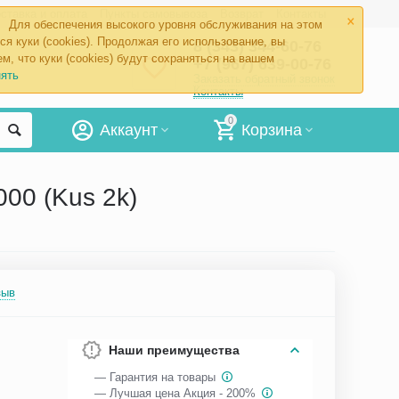
×
ставка и оплата
Пункты самовывоза
Возврат
Контакты
Для обеспечения высокого уровня обслуживания на этом
ся куки (cookies). Продолжая его использование, вы
8 (343) 344-60-76
м, что куки (cookies) будут сохраняться на вашем
+7 (967) 639-00-76
ять
Заказать обратный звонок
Контакты
0
Аккаунт
Корзина
000 (Kus 2k)
зыв
Наши преимущества
— Гарантия на товары
— Лучшая цена Акция - 200%