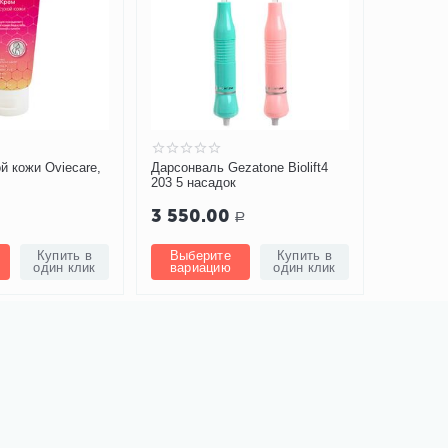
zatone Biolift4
Кинезио тейп BBTape FACE
PACK 2,5см*5м (2 шт.)
646.00
Р
Р
Купить в
Выберите
Купить в
один клик
вариацию
один клик