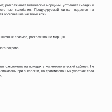
ает, разглаживает мимические морщины, устраняет складки и
астотные колебания. Продуцируемый сигнал подается на
я ороговевшие частички кожи.
мышечных спазмов, разглаживание морщин.
ого покрова.
т сэкономить на походах в косметологический кабинет. Не
опоказаны при онкологии, на травмированных участках тела
м.