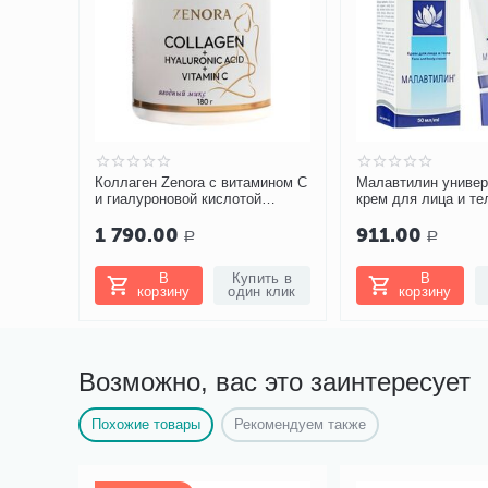
мином С
Малавтилин универсальный
Корректор для уше
й
крем для лица и тела, 50 мл
для взрослых, 4 шт
911.00
1 148.00
Р
Р
ить в
В
Купить в
Выберите
 клик
корзину
один клик
опции
Возможно, вас это заинтересует
Похожие товары
Рекомендуем также