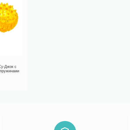
Су-Джок с
 пружинами