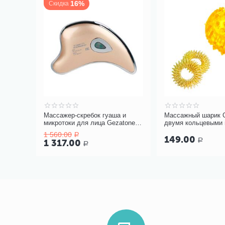
16%
Скидка
Массажер-скребок гуаша и
Массажный шарик 
микротоки для лица Gezatone
двумя кольцевыми
m911
1 560.00
Р
149.00
Р
1 317.00
Р