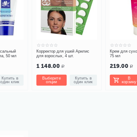
й Арилис
Крем для сухой кожи Oviecare,
Дарсонваль Ge
.
75 мл
203 5 насадок
219.00
3 550.00
Р
Купить в
В
Купить в
Выберите
один клик
корзину
один клик
вариацию