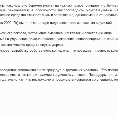
nic максимально бережно влияет на кожный покров, очищает и отбелив
бора заключается в способности воспроизводить ультразвуковые ч
ческое средство смывает пыль и загрязнения, одновременно отшелушива
us 2000 (2k) выполняет четыре вида косметологических манипуляций:
кожного покрова, устранение омертвевших клеток и осветление лица.
ный на улучшение обмена веществ, ускорение кровообращения, снятие 
 косметических средств внутрь дермы.
лирует выработку собственного коллагена, что повышает плотность кожн
проведения омолаживающих процедур в домашних условиях. Это позволи
олеваниях, а также при наличии кардиостимуляторов. Процедуры против
 тщательно изучить инструкцию и проконсультироваться со специалисто